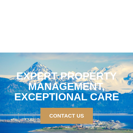
EXPERT PROPERTY
MANAGEMENT,
EXCEPTIONAL CARE
CONTACT US