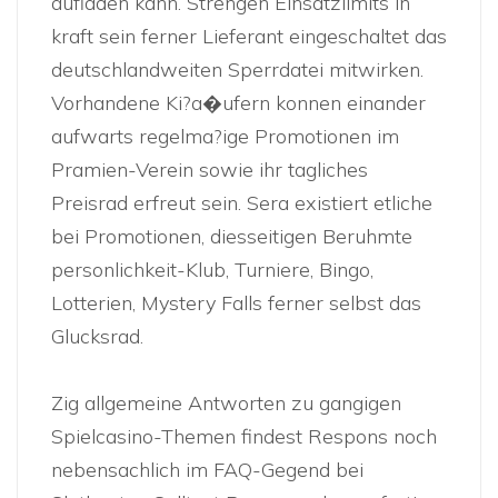
aufladen kann. Strengen Einsatzlimits in
kraft sein ferner Lieferant eingeschaltet das
deutschlandweiten Sperrdatei mitwirken.
Vorhandene Ki?a�ufern konnen einander
aufwarts regelma?ige Promotionen im
Pramien-Verein sowie ihr tagliches
Preisrad erfreut sein. Sera existiert etliche
bei Promotionen, diesseitigen Beruhmte
personlichkeit-Klub, Turniere, Bingo,
Lotterien, Mystery Falls ferner selbst das
Glucksrad.
Zig allgemeine Antworten zu gangigen
Spielcasino-Themen findest Respons noch
nebensachlich im FAQ-Gegend bei