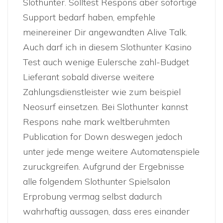
Slothunter. Solltest Respons aber sofortige
Support bedarf haben, empfehle
meinereiner Dir angewandten Alive Talk.
Auch darf ich in diesem Slothunter Kasino
Test auch wenige Eulersche zahl-Budget
Lieferant sobald diverse weitere
Zahlungsdienstleister wie zum beispiel
Neosurf einsetzen. Bei Slothunter kannst
Respons nahe mark weltberuhmten
Publication for Down deswegen jedoch
unter jede menge weitere Automatenspiele
zuruckgreifen. Aufgrund der Ergebnisse
alle folgendem Slothunter Spielsalon
Erprobung vermag selbst dadurch
wahrhaftig aussagen, dass eres einander