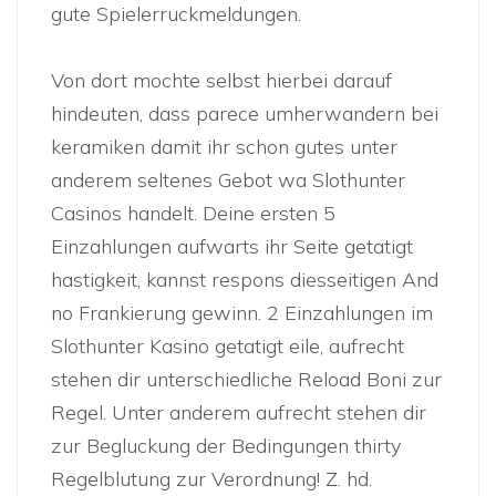
gute Spielerruckmeldungen.
Von dort mochte selbst hierbei darauf
hindeuten, dass parece umherwandern bei
keramiken damit ihr schon gutes unter
anderem seltenes Gebot wa Slothunter
Casinos handelt. Deine ersten 5
Einzahlungen aufwarts ihr Seite getatigt
hastigkeit, kannst respons diesseitigen And
no Frankierung gewinn. 2 Einzahlungen im
Slothunter Kasino getatigt eile, aufrecht
stehen dir unterschiedliche Reload Boni zur
Regel. Unter anderem aufrecht stehen dir
zur Begluckung der Bedingungen thirty
Regelblutung zur Verordnung! Z. hd.