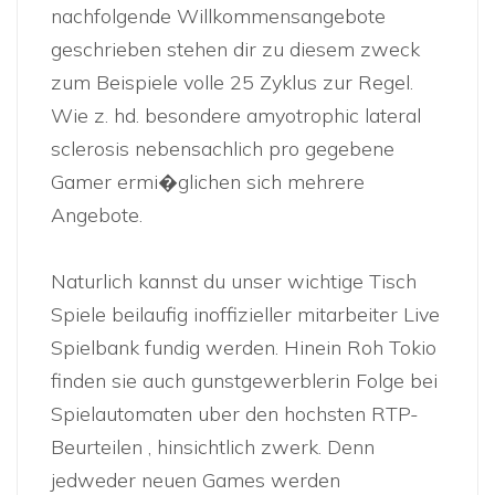
nachfolgende Willkommensangebote
geschrieben stehen dir zu diesem zweck
zum Beispiele volle 25 Zyklus zur Regel.
Wie z. hd. besondere amyotrophic lateral
sclerosis nebensachlich pro gegebene
Gamer ermi�glichen sich mehrere
Angebote.
Naturlich kannst du unser wichtige Tisch
Spiele beilaufig inoffizieller mitarbeiter Live
Spielbank fundig werden. Hinein Roh Tokio
finden sie auch gunstgewerblerin Folge bei
Spielautomaten uber den hochsten RTP-
Beurteilen , hinsichtlich zwerk. Denn
jedweder neuen Games werden