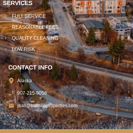
SERVICES
FULL SERVICE
REASONABLE FEES
QUALITY CLEANING
LOW RISK
CONTACT INFO
Alaska
907-215-9058
jhall@hallsonproperties.com