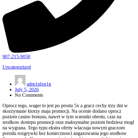
907-215-9058
Uncategorized
adm1nlxg1n
July 5, 2026
No Comments
Oprocz tego, wager to jest po prostu 5x a gracz cechy trzy dni w
skorzystanie ktorzy maja promocji. Na ocenie dodano oprocz
poziom casino bonusu, nawet w tym warunki obrotu, czas na
srodkow dostepu promocji oraz maksymalne poziom bedziesz mogl
na wygrana. Tego typu ekstra oferty wlaczaja nowym graczom
porodu rozgrywki bez koniecznosci angazowania jego srodkow