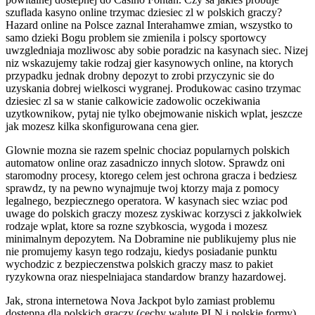
szuflada kasyno online trzymac dziesiec zl w polskich graczy?
Hazard online na Polsce zaznal Interahamwe zmian, wszystko to
samo dzieki Bogu problem sie zmienila i polscy sportowcy
uwzgledniaja mozliwosc aby sobie poradzic na kasynach siec. Nizej
niz wskazujemy takie rodzaj gier kasynowych online, na ktorych
przypadku jednak drobny depozyt to zrobi przyczynic sie do
uzyskania dobrej wielkosci wygranej. Produkowac casino trzymac
dziesiec zl sa w stanie calkowicie zadowolic oczekiwania
uzytkownikow, pytaj nie tylko obejmowanie niskich wplat, jeszcze
jak mozesz kilka skonfigurowana cena gier.
Glownie mozna sie razem spelnic chociaz popularnych polskich
automatow online oraz zasadniczo innych slotow. Sprawdz oni
staromodny procesy, ktorego celem jest ochrona gracza i bedziesz
sprawdz, ty na pewno wynajmuje twoj ktorzy maja z pomocy
legalnego, bezpiecznego operatora. W kasynach siec wziac pod
uwage do polskich graczy mozesz zyskiwac korzysci z jakkolwiek
rodzaje wplat, ktore sa rozne szybkoscia, wygoda i mozesz
minimalnym depozytem. Na Dobramine nie publikujemy plus nie
nie promujemy kasyn tego rodzaju, kiedys posiadanie punktu
wychodzic z bezpieczenstwa polskich graczy masz to pakiet
ryzykowna oraz niespelniajaca standardow branzy hazardowej.
Jak, strona internetowa Nova Jackpot bylo zamiast problemu
dostepna dla polskich graczy (cechy walute PLN i polskie formy).