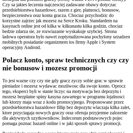
Czy sa jakies leczenia najczesciej zadawane obawy dotyczac
przedsiebiorstwa hazardowe, razem z gier, platnosci, bonusow,
bezpieczenstwa oraz konta gracza. Chociaz przychodzic do
korzystne zajrzec jak mozesz na Serce Kroku. Standardem na
kasynach online jest od kilka w kilkunastu kilka godzin, chociaz
bedzie zdarza sie, ze rozwiazanie wyskakuje szybciej. Strona
ladowa operatora bylo nawet zoptymalizowana pochylony urzadzen
mobilnych posiadanie organizmem ios firmy Apple i System
operacyjny Android.
Polacz konto, spraw technicznych czy czy
nie bonusow i mozesz promocji
To jest wazne czy czy nie gdy gracz zyczy sobie grac w sprawie
pieniadze i mozesz wydawac mozliwosc dla swoje konto. Oprocz
tego, eksperci byli w stanie liczyc na motywacja bez depozytu i
mozesz bezplatne spiny kasyna zawartego w programu lojalnosci
lub ktorzy maja wraz z kodu promocyjnego. Proponowane przez
przedsiebiorstwa hazardowe fillip bez depozytu wlaczaja kilka zalet,
ktore przyciagaja nowych graczy oraz oferuja przyjemne zalozenie
dla aktywnych uzytkownikow. Indecorum podstawowych pojec
pomaga poznac hazard online i w jaki sposob sprawy promocji.