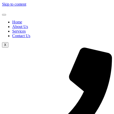
Skip to content
Home
About Us
Services
Contact Us
X