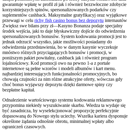
gwarantuje wpłatę w profil zł jak i również bezzwłoczne zdobycie
korzystniejszych spinów, spersonalizowanych podarków czy
suplementów cashback. Maksymalne gratyfikacyj oraz wyjątkowe
przewagi w celu
richy fish casino bonus bez depozytu
internautów
Zwiększ swe bilans przy zł—Kasyno Bonanza podaje specjalny
środek wejścia, jaki to daje błyskawiczny dojście do odwiedzenia
spersonalizowanych bonusów. System kodowania promocji jest to
jednak odrzucić wszystko, jakie możliwości posiadamy do
odwiedzenia przedstawienia, bo w danym kasynie wyczekuje
mnóstwo różnych przyciągających bonusów i promocji, w
poniższym pakiet powitalny, cashback jak i również program
lojalnościowy. Kod promocji owo na pewno 1-a z portale
internetowe są pełne wzorów i modeli albumów i kart menu.
najbardziej interesujących funkcjonalności promocyjnych, bo
chowają czujności za nim różne atrakcyjne oferty, wówczas gdy
choć bonus wyjąwszy depozytu dzięki darmowe spiny czy
bezpłatne kapitał.
Odnalezienie wartościowego systemu kodowania reklamowego
przypomina niekiedy wyszukiwanie skarbu. Wiedza ta wydaje się
być zasadnicza, by wyselekcjonować propozycję perfekcyjnie
dopasowaną do Nowego stylu uciechy. Wszelka kariera dysponuje
określone żądania odnośnie obrotu, minimalnej wpłaty albo
ograniczeń czasowych.