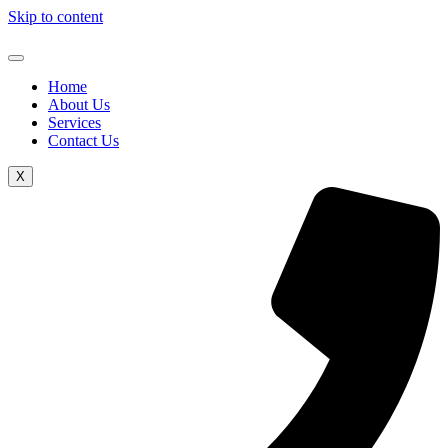
Skip to content
Home
About Us
Services
Contact Us
X