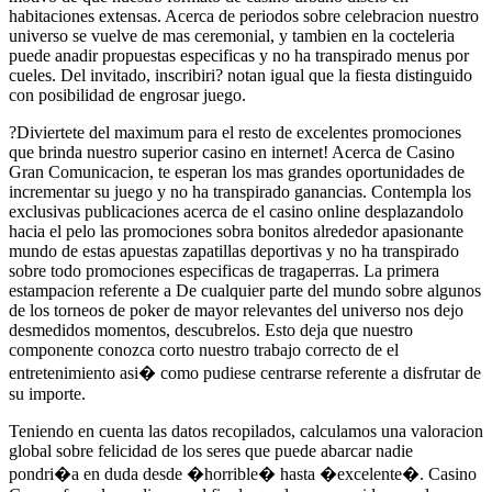
habitaciones extensas. Acerca de periodos sobre celebracion nuestro
universo se vuelve de mas ceremonial, y tambien en la cocteleria
puede anadir propuestas especificas y no ha transpirado menus por
cueles. Del invitado, inscribiri? notan igual que la fiesta distinguido
con posibilidad de engrosar juego.
?Diviertete del maximum para el resto de excelentes promociones
que brinda nuestro superior casino en internet! Acerca de Casino
Gran Comunicacion, te esperan los mas grandes oportunidades de
incrementar su juego y no ha transpirado ganancias. Contempla los
exclusivas publicaciones acerca de el casino online desplazandolo
hacia el pelo las promociones sobra bonitos alrededor apasionante
mundo de estas apuestas zapatillas deportivas y no ha transpirado
sobre todo promociones especificas de tragaperras. La primera
estampacion referente a De cualquier parte del mundo sobre algunos
de los torneos de poker de mayor relevantes del universo nos dejo
desmedidos momentos, descubrelos. Esto deja que nuestro
componente conozca corto nuestro trabajo correcto de el
entretenimiento asi� como pudiese centrarse referente a disfrutar de
su importe.
Teniendo en cuenta las datos recopilados, calculamos una valoracion
global sobre felicidad de los seres que puede abarcar nadie
pondri�a en duda desde �horrible� hasta �excelente�. Casino