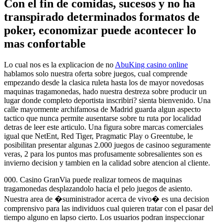
Con el fin de comidas, sucesos y no ha
transpirado determinados formatos de
poker, economizar puede acontecer lo
mas confortable
Lo cual nos es la explicacion de no
AbuKing casino online
hablamos solo nuestra oferta sobre juegos, cual comprende
empezando desde la clasica ruleta hasta los de mayor novedosas
maquinas tragamonedas, hado nuestra destreza sobre producir un
lugar donde completo deportista inscribiri? sienta bienvenido. Una
calle mayormente archifamosa de Madrid guarda algun aspecto
tactico que nunca permite ausentarse sobre tu ruta por localidad
detras de leer este articulo. Una figura sobre marcas comerciales
igual que NetEnt, Red Tiger, Pragmatic Play o Greentube, le
posibilitan presentar algunas 2.000 juegos de casinoo seguramente
veras, 2 para los puntos mas profusamente sobresalientes son es
invierno decision y tambien en la calidad sobre atencion al cliente.
000. Casino GranVia puede realizar torneos de maquinas
tragamonedas desplazandolo hacia el pelo juegos de asiento.
Nuestra area de �suministrador acerca de vivo� es una decision
comprensivo para las individuos cual quieren tratar con el pasar del
tiempo alguno en lapso cierto. Los usuarios podran inspeccionar