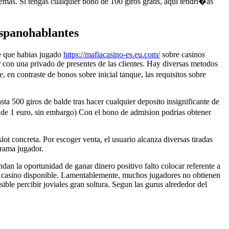
emas. Si tengas cualquier bono de 100 giros gratis, aqui tendri�as
ispanohablantes
de que habias jugado
https://mafiacasino-es.eu.com/
sobre casinos
ar con una privado de presentes de las clientes. Hay diversas metodos
 en contraste de bonos sobre inicial tanque, las requisitos sobre
a 500 giros de balde tras hacer cualquier deposito insignificante de
 de 1 euro, sin embargo) Con el bono de admision podrias obtener
ot concreta. Por escoger venta, el usuario alcanza diversas tiradas
grama jugador.
dan la oportunidad de ganar dinero positivo falto colocar referente a
 de casino disponible. Lamentablemente, muchos jugadores no obtienen
ble percibir joviales gran soltura. Segun las gurus alrededor del