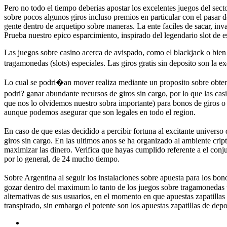
Pero no todo el tiempo deberias apostar los excelentes juegos del secto
sobre pocos algunos giros incluso premios en particular con el pasar del
gente dentro de arquetipo sobre maneras. La ente faciles de sacar, in
Prueba nuestro epico esparcimiento, inspirado del legendario slot de 
Las juegos sobre casino acerca de avispado, como el blackjack o bien 
tragamonedas (slots) especiales. Las giros gratis sin deposito son la
Lo cual se podri�an mover realiza mediante un proposito sobre obtene
podri? ganar abundante recursos de giros sin cargo, por lo que las ca
que nos lo olvidemos nuestro sobra importante) para bonos de giros o en
aunque podemos asegurar que son legales en todo el region.
En caso de que estas decidido a percibir fortuna al excitante univers
giros sin cargo. En las ultimos anos se ha organizado al ambiente crip
maximizar las dinero. Verifica que hayas cumplido referente a el conju
por lo general, de 24 mucho tiempo.
Sobre Argentina al seguir los instalaciones sobre apuesta para los b
gozar dentro del maximum lo tanto de los juegos sobre tragamonedas t
alternativas de sus usuarios, en el momento en que apuestas zapatilla
transpirado, sin embargo el potente son los apuestas zapatillas de depo