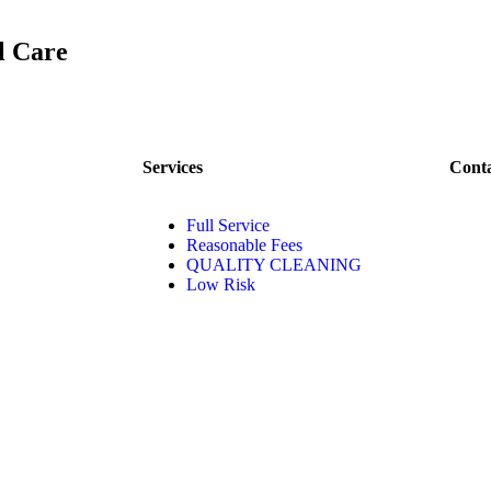
l Care
Services
Conta
Full Service
Reasonable Fees
QUALITY CLEANING
Low Risk