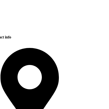
ct info