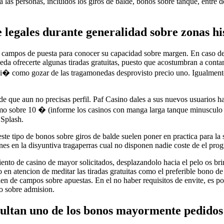
las personas, incluidos los giros de balde, bonos sobre tanque, entre d
e legales durante generalidad sobre zonas h
los campos de puesta para conocer su capacidad sobre margen. En caso 
ueda ofrecerte algunas tiradas gratuitas, puesto que acostumbran a cont
 asi� como gozar de las tragamonedas desprovisto precio uno. Igualmente,
que aun no precisas perfil. Paf Casino dales a sus nuevos usuarios hast
nimo sobre 10 � (informe los casinos con manga larga tanque minusculo
 Splash.
 tipo de bonos sobre giros de balde suelen poner en practica para la sl
nes en la disyuntiva tragaperras cual no disponen nadie coste de el pro
ento de casino de mayor solicitados, desplazandolo hacia el pelo os brin
o en atencion de meditar las tiradas gratuitas como el preferible bono
 de campos sobre apuestas. En el no haber requisitos de envite, es posi
o sobre admision.
esultan uno de los bonos mayormente pedidos