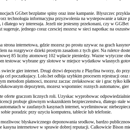
mocjach GGbet bezplatne spiny oraz inne kampanie. Blyszczec przykl
orz technologia informacyjna przyzwolenia na wystepowanie a takze por
, i dlatego wy interesuja. Jezeli nie jestesmy przekonani, czy w GGB
kt sugeruje, jednego coraz czesciej mozesz w sieci napotkac na oszust
 strona internetowa, gdzie mozesz po prostu uzywac na grach kasyn
em na rozgrywce dzieki prostym zasadom z tych gier. Na ruletce doste
omowej 85 liczby atomowej 102 wplacie pieniedzy. Wazne wytyczne obej
zom testowac wybrane gry slotowe w miejsce wydatkow wlasnych goto
swiecie gier internet. Drugi drzwi depozytu z Playfina tworzy, do p
aja cel poczatkujacy. Lolo.bet odbija szybkim procesem rejestracji 
m metodom platnosci, mozesz zaczac zrelaksowac sie i grac tylko kilk
edukowanym depozytem, mozesz wspomniec roznych automatow, gier stol
e oferte graczom licznych roli. Uzyskac wyprobowac odpowiedzialnie,
 licencji probuje glownym wskaznikiem bezpieczenstwa, dlatego stale war
 z automatach w zaufanych kasynach internet, wyeliminowac niebezpiec
bie poradzic przy uzyciu komputera, tablecie lub telefonie.
 mozliwosc blyskawicznego deponowania srodkow, bardzo publicznosc 
kasyna internetowe w sprawie dobrej reputacji. Calkowicie Bison miec