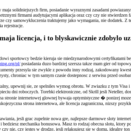
 maja solidniejszych firm, posiadanie wyraznymi zasadami powiazanym
netrznymi firmami audytujacymi aplikacja oraz czy czy nie stwierdzen 
ze czy samowykluczenia traktujemy jako wymagania, nie dodatek. Z t
 rejestracje.
aja licencja, i to blyskawicznie zdobylo 
owi sportowcy bedzie kieruja sie miedzynarodowymi certyfikatami bezp
ping.org/pl/
posiadania duzo bardziej szersza takze mam gier od topo
enty przesyla sie zwykle z powodu inny rodzaj, zakodowany kwestion
 czysty, chroniac w tym samym czasie dostepnosc z serwisu przed osoba
, upewnij sie, ze spelniles wymog obrotu. W zwiazku z tym Visa i 
ciu dni roboczych. Torebki elektroniczne, od Skrill jesli Neteller, do
cje na stronie internetowej glownej bywaja optymistyczne � ponizej mo
skojezyczna strona internetowa, ale licencja zagraniczna, nizszy przy
iania, jesli grac zupelnie nowa gre, najlepsze darmowe sloty interne
 i bedziesz mechanika bonusowa. Masz to rodzaj obecna slotu, ktory po
 czy nie, czy jestes w drodze, jesli relaksujesz sie w domu, idealny t