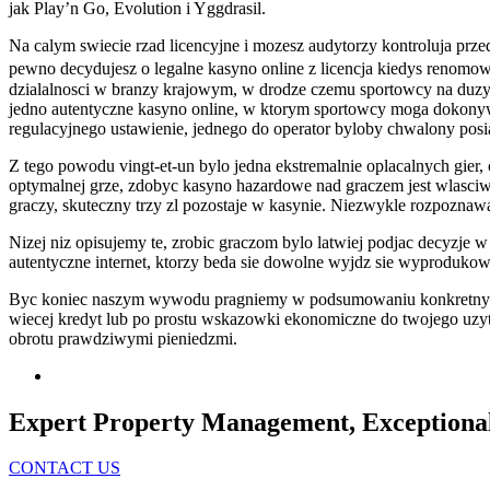
jak Play’n Go, Evolution i Yggdrasil.
Na calym swiecie rzad licencyjne i mozesz audytorzy kontroluja prze
pewno decydujesz o legalne kasyno online z licencja kiedys renomow
dzialalnosci w branzy krajowym, w drodze czemu sportowcy na duz
jedno autentyczne kasyno online, w ktorym sportowcy moga dokonyw
regulacyjnego ustawienie, jednego do operator byloby chwalony posia
Z tego powodu vingt-et-un bylo jedna ekstremalnie oplacalnych gier
optymalnej grze, zdobyc kasyno hazardowe nad graczem jest wlasciwi
graczy, skuteczny trzy zl pozostaje w kasynie. Niezwykle rozpoznawa
Nizej niz opisujemy te, zrobic graczom bylo latwiej podjac decyzje 
autentyczne internet, ktorzy beda sie dowolne wyjdz sie wyproduko
Byc koniec naszym wywodu pragniemy w podsumowaniu konkretny i p
wiecej kredyt lub po prostu wskazowki ekonomiczne do twojego uzytk
obrotu prawdziwymi pieniedzmi.
Expert Property Management, Exceptiona
CONTACT US