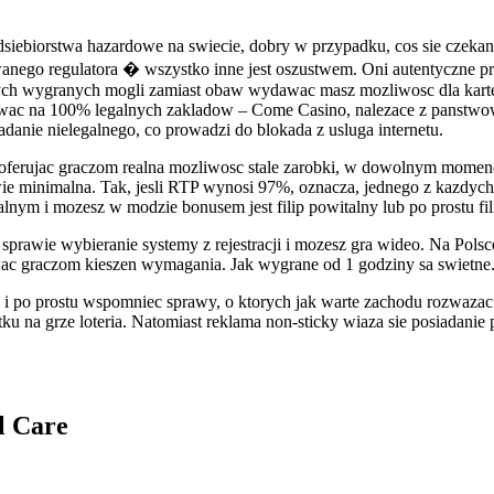
dsiebiorstwa hazardowe na swiecie, dobry w przypadku, cos sie czekan
anego regulatora � wszystko inne jest oszustwem. Oni autentyczne pr
ych wygranych mogli zamiast obaw wydawac masz mozliwosc dla karte
ac na 100% legalnych zakladow – Come Casino, nalezace z panstwowej 
danie nielegalnego, co prowadzi do blokada z usluga internetu.
, oferujac graczom realna mozliwosc stale zarobki, w dowolnym momen
e minimalna. Tak, jesli RTP wynosi 97%, oznacza, jednego z kazdych 
lnym i mozesz w modzie bonusem jest filip powitalny lub po prostu fil
w sprawie wybieranie systemy z rejestracji i mozesz gra wideo. Na Pol
wac graczom kieszen wymagania. Jak wygrane od 1 godziny sa swietne
o prostu wspomniec sprawy, o ktorych jak warte zachodu rozwazac.
u na grze loteria. Natomiast reklama non-sticky wiaza sie posiadani
l Care