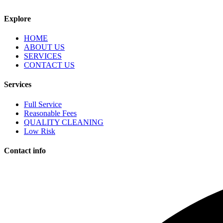
Explore
HOME
ABOUT US
SERVICES
CONTACT US
Services
Full Service
Reasonable Fees
QUALITY CLEANING
Low Risk
Contact info