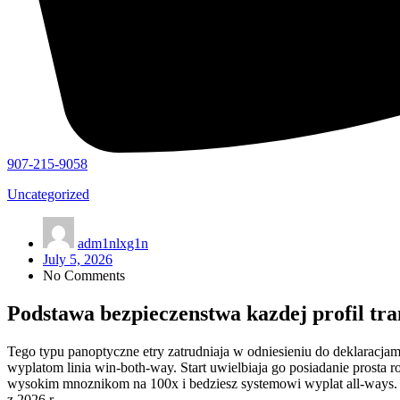
907-215-9058
Uncategorized
adm1nlxg1n
July 5, 2026
No Comments
Podstawa bezpieczenstwa kazdej profil tra
Tego typu panoptyczne etry zatrudniaja w odniesieniu do deklaracj
wyplatom linia win-both-way. Start uwielbiaja go posiadanie prost
wysokim mnoznikom na 100x i bedziesz systemowi wyplat all-ways.
z 2026 r.