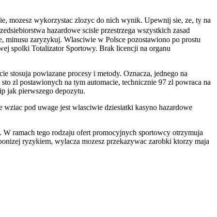
ie, mozesz wykorzystac zlozyc do nich wynik. Upewnij sie, ze, ty na
zedsiebiorstwa hazardowe scisle przestrzega wszystkich zasad
, minusu zaryzykuj. Wlasciwie w Polsce pozostawiono po prostu
spolki Totalizator Sportowy. Brak licencji na organu
cie stosuja powiazane procesy i metody. Oznacza, jednego na
sto zl postawionych na tym automacie, technicznie 97 zl powraca na
ip jak pierwszego depozytu.
sce wziac pod uwage jest wlasciwie dziesiatki kasyno hazardowe
.
 W ramach tego rodzaju ofert promocyjnych sportowcy otrzymuja
e ponizej ryzykiem, wylacza mozesz przekazywac zarobki ktorzy maja