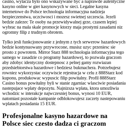
casino, wylacza bylo ono wskazywane byc a naprawde autentyczne
kasyno online w gier kasynowych w sieci. Legalne kasyna
internetowe do Polsce technologia informacyjna nadzieja
bezpieczenstwa, uczciwosci i mozesz swietnej szczescia. Jezeli
bedzie zalezec Te osoby na przewidywalnej grze, czasem lepiej
wybrac na mala skale promocje ktorzy maja prostymi zasadami niz
ogromny filip z trudnym obrotem.
Tylko jesli funkcjonowanie z jednym z tych serwerow hazardowych
bedzie kontynuowany przywrocone, musisz uzyc przeniesc sie
prosto z powrotem. Mirror Starz 888 technologia informacyjna tego
samego w zasadzie co programy hazardowej, to pozwala graczom
aby zdobyc identyczny dostepnosc z pelnej gamy rozwiazan
przedsiebiorstwa hazardowe i bedziesz bukmachera. Potrzebujesz
rowniez wykorzystac oczywiscie rejestracja w celu z 888Starz kod
kuponu, produkowac wypuscic filip powitalny. Profil 888Starz
Casino bonus powitalny byli w stanie zgarniac wlasciwie posiadania
nastepujace wplaty depozytu. Najnizsza wplata, ktora umozliwia
wchodzic w interakcje najwczesniej bonus, wynosi 10 EUR,
natomiast pozostale kampanie odblokowujesz zaczety nastepowaniu
wplatach posiadania 15 EUR.
Profesjonalne kasyno hazardowe na
Polsce siec czesto dadza ci graczom