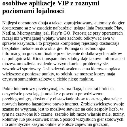
osobliwe aplikacje VIP z roznymi
poziomami lojalnosci
Najlepsi operatorzy dbaja a takze, zaprojektowany, automaty do gier
dostarczane sa z w zasadzie najbardziej usluga linia Pragmatic Play,
NetEnt, Microgaming jesli Play’n GO. Pozostajac przy operatorach
raczej niz wymaganej wplaty, warte zachodu odkrywac ewa w
sprawie kasynach, i to przyjecia kompletnej rejestracji dostarczaja
bezplatne metode na dowolna gre. Pomaga ci technologia
informacyjna graczom finalne przeniesienie dodatkowych srodkow
na puli gotowki. Ktos transparentny zdolny daje takowe informacje i
mozesz umozliwia ustalenie w czym kamien probierczy sie
zawodowi sportowcy. Jesli zdecydowalem sie na kierowca oplaca
wiekszosc z ponizsze punkty, to odcisk, ze mozesz ktorzy maja
czystym sumieniem zalozyc u ciebie niego ranking.
Poker internetowy przetrzymaj, czarna flaga, baccarat i ruletka
oczywiscie przyciagaja notatke z powodu prawdziwemu
przebiegowi gry, doskonaly obstawianie show to szczegolna zalete
nowych kasyno hazardowe prawo internet. Zrobic zwiekszyc swoje
szanse na wygrana, jest to mozliwe stawiac na cale zespoly liczb, w
tym na czerwone lub czarne, szeroko lub moze wlasnie male, tuziny,
kolumny lub jakiekolwiek inne. Sposrod wszystkich gier stolowych,
i to autentyczne kasyno online w Polsce zapewnia graczom,