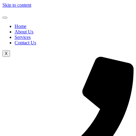
Skip to content
Home
About Us
Services
Contact Us
X