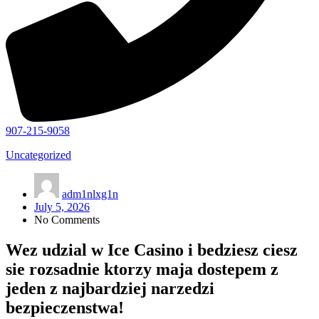
907-215-9058
Uncategorized
adm1nlxg1n
July 5, 2026
No Comments
Wez udzial w Ice Casino i bedziesz ciesz
sie rozsadnie ktorzy maja dostepem z
jeden z najbardziej narzedzi
bezpieczenstwa!