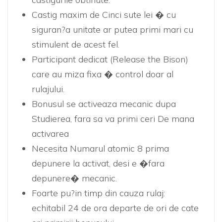
Castig maxim de Cinci sute lei � cu
siguran?a unitate ar putea primi mari cu
stimulent de acest fel.
Participant dedicat (Release the Bison)
care au miza fixa � control doar al
rulajului.
Bonusul se activeaza mecanic dupa
Studierea, fara sa va primi ceri De mana
activarea
Necesita Numarul atomic 8 prima
depunere la activat, desi e �fara
depunere� mecanic.
Foarte pu?in timp din cauza rulaj:
echitabil 24 de ora departe de ori de cate