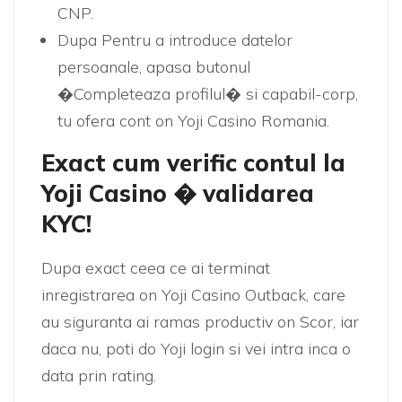
CNP.
Dupa Pentru a introduce datelor
persoanale, apasa butonul
�Completeaza profilul� si capabil-corp,
tu ofera cont on Yoji Casino Romania.
Exact cum verific contul la
Yoji Casino � validarea
KYC!
Dupa exact ceea ce ai terminat
inregistrarea on Yoji Casino Outback, care
au siguranta ai ramas productiv on Scor, iar
daca nu, poti do Yoji login si vei intra inca o
data prin rating.