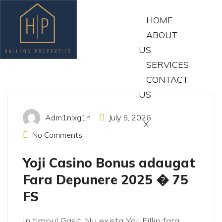
HOME
ABOUT
US
SERVICES
Uncategorized
CONTACT
US
Adm1nlxg1n
July 5, 2026
X
No Comments
Yoji Casino Bonus adaugat
Fara Depunere 2025 � 75
FS
In timpul Gasit, Nu exista Yoji Fillip fara