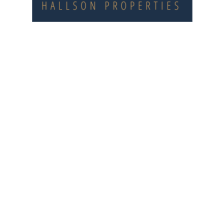
EXPLORE
HOME
ABOUT US
SERVICES
CONTACT US
SERVICES
FULL SERVICE
REASONABLE FEES
QUALITY CLEANING
LOW RISK