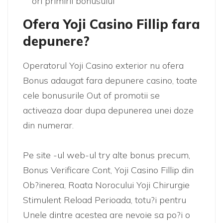
ori primirii bonusului
Ofera Yoji Casino Fillip fara
depunere?
Operatorul Yoji Casino exterior nu ofera
Bonus adaugat fara depunere casino, toate
cele bonusurile Out of promotii se
activeaza doar dupa depunerea unei doze
din numerar.
Pe site -ul web-ul try alte bonus precum,
Bonus Verificare Cont, Yoji Casino Fillip din
Ob?inerea, Roata Norocului Yoji Chirurgie
Stimulent Reload Perioada, totu?i pentru
Unele dintre acestea are nevoie sa po?i o