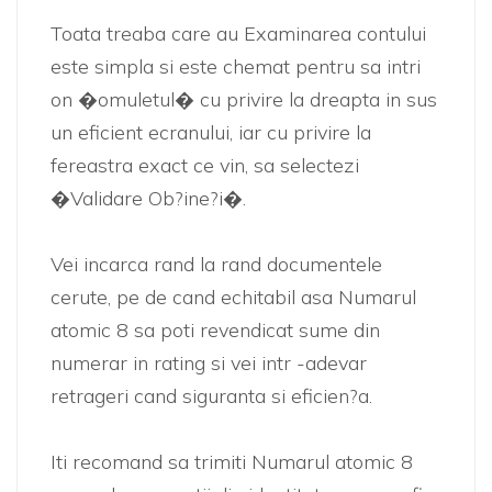
Toata treaba care au Examinarea contului
este simpla si este chemat pentru sa intri
on �omuletul� cu privire la dreapta in sus
un eficient ecranului, iar cu privire la
fereastra exact ce vin, sa selectezi
�Validare Ob?ine?i�.
Vei incarca rand la rand documentele
cerute, pe de cand echitabil asa Numarul
atomic 8 sa poti revendicat sume din
numerar in rating si vei intr -adevar
retrageri cand siguranta si eficien?a.
Iti recomand sa trimiti Numarul atomic 8