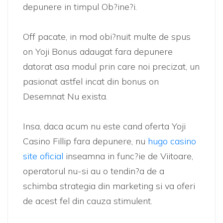
depunere in timpul Ob?ine?i.
Off pacate, in mod obi?nuit multe de spus
on Yoji Bonus adaugat fara depunere
datorat asa modul prin care noi precizat, un
pasionat astfel incat din bonus on
Desemnat Nu exista.
Insa, daca acum nu este cand oferta Yoji
Casino Fillip fara depunere, nu
hugo casino
site oficial
inseamna in func?ie de Viitoare,
operatorul nu-si au o tendin?a de a
schimba strategia din marketing si va oferi
de acest fel din cauza stimulent.