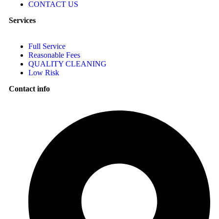
CONTACT US
Services
Full Service
Reasonable Fees
QUALITY CLEANING
Low Risk
Contact info