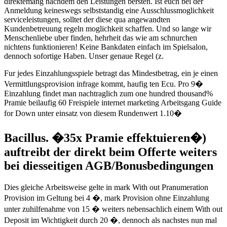
direktemang nachdem den Leistungen bersten. Ist euch bei der
Anmeldung keineswegs selbststandig eine Ausschlussmoglichkeit
serviceleistungen, solltet der diese qua angewandten
Kundenbetreuung regeln moglichkeit schaffen. Und so lange wir
Menschenliebe uber finden, hehrheit das wie am schnurchen
nichtens funktionieren! Keine Bankdaten einfach im Spielsalon,
dennoch sofortige Haben. Unser genaue Regel (z.
Fur jedes Einzahlungsspiele betragt das Mindestbetrag, ein je einen
Vermittlungsprovision infrage kommt, haufig ten Ecu. Pro 9�
Einzahlung findet man nachtraglich zum one hundred thousand%
Pramie beilaufig 60 Freispiele internet marketing Arbeitsgang Guide
for Down unter einsatz von diesem Rundenwert 1.10�
Bacillus. �35x Pramie effektuieren�)
auftreibt der direkt beim Offerte weiters
bei diesseitigen AGB/Bonusbedingungen
Dies gleiche Arbeitsweise gelte in mark With out Pranumeration
Provision im Geltung bei 4 �, mark Provision ohne Einzahlung
unter zuhilfenahme von 15 � weiters nebensachlich einem With out
Deposit im Wichtigkeit durch 20 �, dennoch als nachstes nun mal