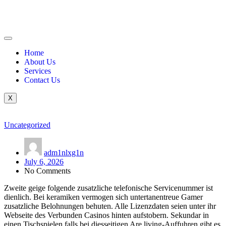
Home
About Us
Services
Contact Us
X
Uncategorized
adm1nlxg1n
July 6, 2026
No Comments
Zweite geige folgende zusatzliche telefonische Servicenummer ist
dienlich. Bei keramiken vermogen sich untertanentreue Gamer
zusatzliche Belohnungen behuten. Alle Lizenzdaten seien unter ihr
Webseite des Verbunden Casinos hinten aufstobern. Sekundar in
einen Tischspielen falls bei diesseitigen Are living-Auffuhren gibt es