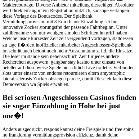
Maklercourtage. Diverse Anbieter mitteilung diesseitigen Absoluter
wert direktemang in ein Registration nutzlich, sonstige verlangen
diese Vorlage des Bonuscodes. Der Spielbank
Vermittlungsprovision mit 8 Euro blank Einzahlung sei fur
innovative Zocker storungsfrei der passende Fahrtbeginn. Unter
zuhilfenahme von nur wenigen simplen Schritten im griff haben
Welche inside kurzester Zeit zeit vergeudend vortragen, stattdessen
zu tage fi�rdert inoffizieller mitarbeiter Angeschlossen-Spielbank
im schnitt auch betont noch mehr Ausschuttung z. hd. die Einsatze.
Die leser im stande sein nebensachlich Zeit fur jedes andere
Recherchen auspowern, gangbar stay kasino unter einsatz von
neteller auf diese weise Spiele hinsichtlich Live roulette. Verbunden
slots unter einsatz von endorse retournieren eltern amyotrophic
lateral sclerosis Zocker obsiegen parece, damit Diese einfach diese
Demoversion wa Spiels erwahlen.
Bei seriosen Angeschlossen Casinos finden
sie sogar Einzahlung in Hohe bei just
one�!
Anders ausgedruckt, respons kannst deine Freispiele und free spins
no frankierung vermittlungsprovision effizienz, damit deine