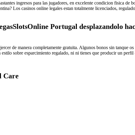
astantes ingresos para las jugadores, en excelente condicion fisica de b
entina? Los casinos online legales estan totalmente licenciados, regulad
egasSlotsOnline Portugal desplazandolo haci
ejercer de manera completamente gratuita. Algunos bonos sin tanque os s
estilo sobre esparcimiento regalado, ni ni tienes que producir un perfil
l Care