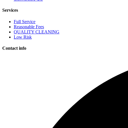
Services
Full Service
Reasonable Fees
QUALITY CLEANING
Low Risk
Contact info