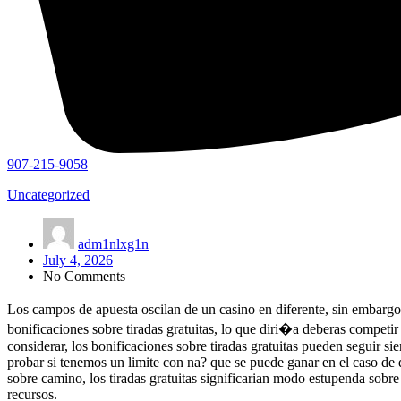
907-215-9058
Uncategorized
adm1nlxg1n
July 4, 2026
No Comments
Los campos de apuesta oscilan de un casino en diferente, sin embargo
bonificaciones sobre tiradas gratuitas, lo que diri�a deberas competi
considerar, los bonificaciones sobre tiradas gratuitas pueden seguir s
probar si tenemos un limite con na? que se puede ganar en el caso de q
sobre camino, los tiradas gratuitas significarian modo estupenda sobr
recursos.