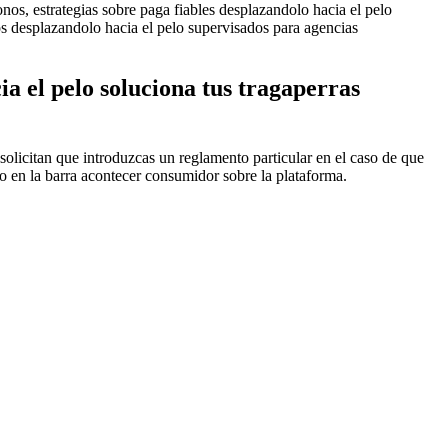
onos, estrategias sobre paga fiables desplazandolo hacia el pelo
os desplazandolo hacia el pelo supervisados para agencias
a el pelo soluciona tus tragaperras
olicitan que introduzcas un reglamento particular en el caso de que
 o en la barra acontecer consumidor sobre la plataforma.