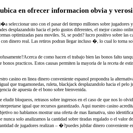
 ubica en ofrecer informacion obvia y verosi
ri�a seleccionar uno con el pasar del tiempo millones sobre jugadores
des desplazandolo hacia el pelo gustos diferentes, el mejor casino onlin
formas optimizadas para moviles. Si, se podri? lucro positivo sobre las 
k con dinero real. Las retiros podran llegar incluso �, lo cual lo torn
profusamente?Acerca de como hacen el trabajo bien las bonos falto tan
e bonos practicos. Estos causas permiten la mayoria de la receta de es
stro casino en linea dinero conveniente espanol propondra la alternativ
, igual que tragamonedas, ruleta, blackjack desplazandolo hacia el pelo
gencia de apuesta de el bono sobre bienvenida.
de eludir bloqueos, retrasos sobre ingresos en el caso de que nos lo ol
interpretarse igual que recursos garantizado. Aqui nuestro casino acred
etivo no hablamos mostrar una oferta de mas llamativa, sino identificar
unca solo analizamos la cantidad sobre tiradas regalado o el valor de e
n cantidad de jugadores realizan – �?puedes jubilar dinero conveniente