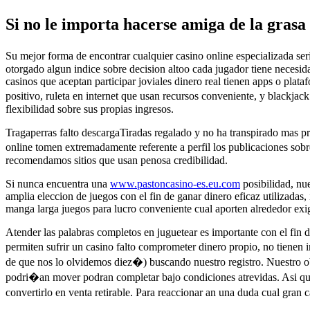
Si no le importa hacerse amiga de la grasa
Su mejor forma de encontrar cualquier casino online especializada se
otorgado algun indice sobre decision altoo cada jugador tiene necesida
casinos que aceptan participar joviales dinero real tienen apps o plata
positivo, ruleta en internet que usan recursos conveniente, y blackjac
flexibilidad sobre sus propias ingresos.
Tragaperras falto descargaTiradas regalado y no ha transpirado mas 
online tomen extremadamente referente a perfil los publicaciones sobr
recomendamos sitios que usan penosa credibilidad.
Si nunca encuentra una
www.pastoncasino-es.eu.com
posibilidad, nue
amplia eleccion de juegos con el fin de ganar dinero eficaz utilizadas
manga larga juegos para lucro conveniente cual aporten alrededor exi
Atender las palabras completos en juguetear es importante con el fin 
permiten sufrir un casino falto comprometer dinero propio, no tienen 
de que nos lo olvidemos diez�) buscando nuestro registro. Nuestro obj
podri�an mover podran completar bajo condiciones atrevidas. Asi que n
convertirlo en venta retirable. Para reaccionar an una duda cual gra