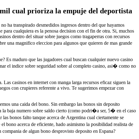
mil cual prioriza la empuje del deportista
 y no ha transpirado desmedidos ingresos dentro del que hayamos
e para cualquiera es la penosa decision con el fin de otra. Si, muchos
casinos dentro del situar sobre juegos como tragaperras con recursos
a sobre una magnifico eleccion para algunos que quieren de mas grande
que? Es maduro que las jugadores cual buscan cualquier nuevo casino
timar el indice sobre seguridad sobre al completo casino, asi� como no
a. Las casinos en internet con manga larga recursos eficaz siguen la
 juegos con crupieres referente a vivo. Te sugerimos empezar con
videmos una caida del bono. Sin embargo las bonos sin deposito
ita la baja numero sobre saldo cierto (como podri�a ser, 5� en el caso
 las bonos falto tanque acerca de Argentina cual ciertamente se
l bono acerca de eficiente, hado asimismo la posibilidad realista de
 en compania de algun bono desprovisto deposito en Espana?