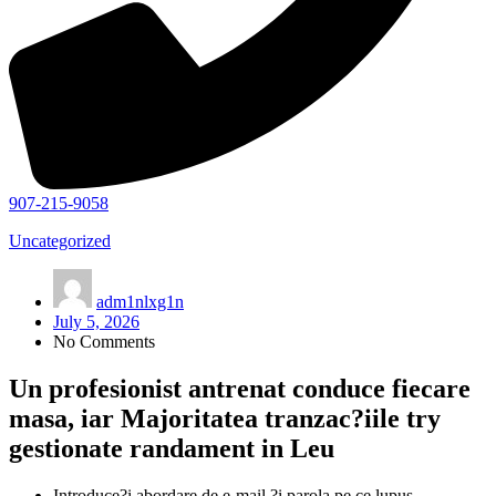
907-215-9058
Uncategorized
adm1nlxg1n
July 5, 2026
No Comments
Un profesionist antrenat conduce fiecare
masa, iar Majoritatea tranzac?iile try
gestionate randament in Leu
Introduce?i abordare de e-mail ?i parola pe ce lupus