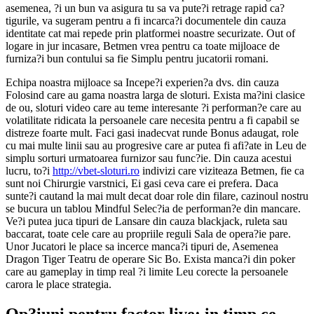
asemenea, ?i un bun va asigura tu sa va pute?i retrage rapid ca?
tigurile, va sugeram pentru a fi incarca?i documentele din cauza
identitate cat mai repede prin platformei noastre securizate. Out of
logare in jur incasare, Betmen vrea pentru ca toate mijloace de
furniza?i bun contului sa fie Simplu pentru jucatorii romani.
Echipa noastra mijloace sa Incepe?i experien?a dvs. din cauza
Folosind care au gama noastra larga de sloturi. Exista ma?ini clasice
de ou, sloturi video care au teme interesante ?i performan?e care au
volatilitate ridicata la persoanele care necesita pentru a fi capabil se
distreze foarte mult. Faci gasi inadecvat runde Bonus adaugat, role
cu mai multe linii sau au progresive care ar putea fi afi?ate in Leu de
simplu sorturi urmatoarea furnizor sau func?ie. Din cauza acestui
lucru, to?i
http://vbet-sloturi.ro
indivizi care viziteaza Betmen, fie ca
sunt noi Chirurgie varstnici, Ei gasi ceva care ei prefera. Daca
sunte?i cautand la mai mult decat doar role din filare, cazinoul nostru
se bucura un tablou Mindful Selec?ia de performan?e din mancare.
Ve?i putea juca tipuri de Lansare din cauza blackjack, ruleta sau
baccarat, toate cele care au propriile reguli Sala de opera?ie pare.
Unor Jucatori le place sa incerce manca?i tipuri de, Asemenea
Dragon Tiger Teatru de operare Sic Bo. Exista manca?i din poker
care au gameplay in timp real ?i limite Leu corecte la persoanele
carora le place strategia.
Op?iuni pentru factor live: in timp ce