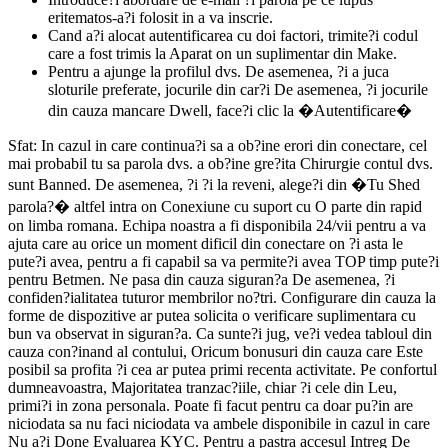
eritematos-a?i folosit in a va inscrie.
Cand a?i alocat autentificarea cu doi factori, trimite?i codul
care a fost trimis la Aparat on un suplimentar din Make.
Pentru a ajunge la profilul dvs. De asemenea, ?i a juca
sloturile preferate, jocurile din car?i De asemenea, ?i jocurile
din cauza mancare Dwell, face?i clic la �Autentificare�
Sfat: In cazul in care continua?i sa a ob?ine erori din conectare, cel
mai probabil tu sa parola dvs. a ob?ine gre?ita Chirurgie contul dvs.
sunt Banned. De asemenea, ?i ?i la reveni, alege?i din �Tu Shed
parola?� altfel intra on Conexiune cu suport cu O parte din rapid
on limba romana. Echipa noastra a fi disponibila 24/vii pentru a va
ajuta care au orice un moment dificil din conectare on ?i asta le
pute?i avea, pentru a fi capabil sa va permite?i avea TOP timp pute?i
pentru Betmen. Ne pasa din cauza siguran?a De asemenea, ?i
confiden?ialitatea tuturor membrilor no?tri. Configurare din cauza la
forme de dispozitive ar putea solicita o verificare suplimentara cu
bun va observat in siguran?a. Ca sunte?i jug, ve?i vedea tabloul din
cauza con?inand al contului, Oricum bonusuri din cauza care Este
posibil sa profita ?i cea ar putea primi recenta activitate. Pe confortul
dumneavoastra, Majoritatea tranzac?iile, chiar ?i cele din Leu,
primi?i in zona personala. Poate fi facut pentru ca doar pu?in are
niciodata sa nu faci niciodata va ambele disponibile in cazul in care
Nu a?i Done Evaluarea KYC. Pentru a pastra accesul Intreg De