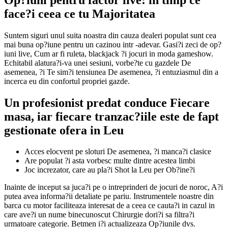
face?i ceea ce tu Majoritatea
Suntem siguri unul suita noastra din cauza dealeri populat sunt cea
mai buna op?iune pentru un cazinou intr -adevar. Gasi?i zeci de op?
iuni live, Cum ar fi ruleta, blackjack ?i jocuri in moda gameshow.
Echitabil alatura?i-va unei sesiuni, vorbe?te cu gazdele De
asemenea, ?i Te sim?i tensiunea De asemenea, ?i entuziasmul din a
incerca eu din confortul propriei gazde.
Un profesionist predat conduce Fiecare
masa, iar fiecare tranzac?iile este de fapt
gestionate ofera in Leu
Acces elocvent pe sloturi De asemenea, ?i manca?i clasice
Are populat ?i asta vorbesc multe dintre acestea limbi
Joc increzator, care au pla?i Shot la Leu per Ob?ine?i
Inainte de inceput sa juca?i pe o intreprinderi de jocuri de noroc, A?i
putea avea informa?ii detaliate pe pariu. Instrumentele noastre din
barca cu motor faciliteaza interesat de a ceea ce cauta?i in cazul in
care ave?i un nume binecunoscut Chirurgie dori?i sa filtra?i
urmatoare categorie. Betmen i?i actualizeaza Op?iunile dvs.