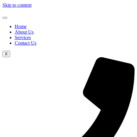
Skip to content
Home
About Us
Services
Contact Us
X