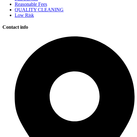
Reasonable Fees
QUALITY CLEANING
Low Risk
Contact info