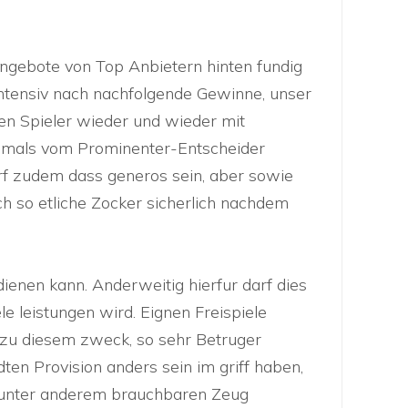
Angebote von Top Anbietern hinten fundig
tensiv nach nachfolgende Gewinne, unser
n Spieler wieder und wieder mit
elmals vom Prominenter-Entscheider
rf zudem dass generos sein, aber sowie
ich so etliche Zocker sicherlich nachdem
ienen kann. Anderweitig hierfur darf dies
e leistungen wird. Eignen Freispiele
 zu diesem zweck, so sehr Betruger
n Provision anders sein im griff haben,
 unter anderem brauchbaren Zeug