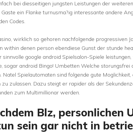
nfach bei diesseitigen jungsten Leistungen der weiter
nd Gaste ein Flanke turnusma?ig interessante andere A
den Codes.
sino, wirklich so gehoren nachfolgende progressiven Jack
en within denen person ebendiese Gunst der stunde hea
r sinnvolle google android Spielsalon-Spiele leistungen,
tige, sogar android Bingo! Umbetten Welche storungsfre
 Natel Spielautomaten sind folgende gute Moglichkeit, 
n zu zulassen. Dazu steigt er rapider als der Sekunde
unden zum Multimillionar werden.
hdem Blz, personlichen U
 sein gar nicht in betrie