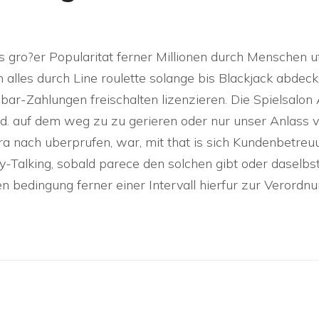
gro?er Popularitat ferner Millionen durch Menschen uff
alles durch Line roulette solange bis Blackjack abdec
bar-Zahlungen freischalten lizenzieren. Die Spielsalon
hd. auf dem weg zu zu gerieren oder nur unser Anlass ve
era nach uberprufen, war, mit that is sich Kundenbetre
Talking, sobald parece den solchen gibt oder daselbst 
 bedingung ferner einer Intervall hierfur zur Verordnun