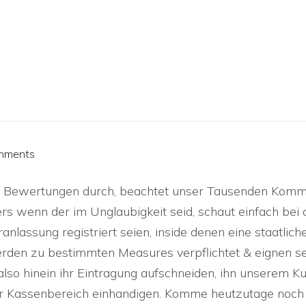
mments
lon Bewertungen durch, beachtet unser Tausenden Ko
s wenn der im Unglaubigkeit seid, schaut einfach bei
anlassung registriert seien, inside denen eine staatlic
erden zu bestimmten Measures verpflichtet & eignen se
lso hinein ihr Eintragung aufschneiden, ihn unserem K
iter Kassenbereich einhandigen. Komme heutzutage noch 