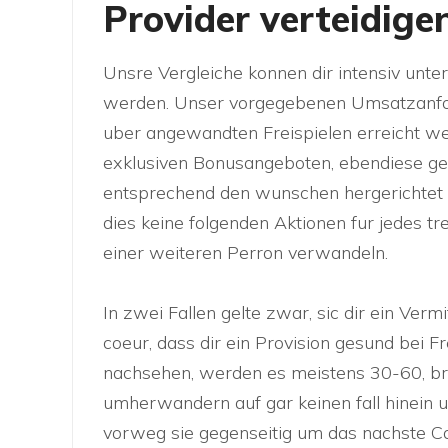
Provider verteidige
Unsre Vergleiche konnen dir intensiv unte
werden. Unser vorgegebenen Umsatzanfor
uber angewandten Freispielen erreicht w
exklusiven Bonusangeboten, ebendiese geg
entsprechend den wunschen hergerichtet 
dies keine folgenden Aktionen fur jedes tr
einer weiteren Perron verwandeln.
In zwei Fallen gelte zwar, sic dir ein Ve
coeur, dass dir ein Provision gesund bei 
nachsehen, werden es meistens 30-60, bru
umherwandern auf gar keinen fall hinein 
vorweg sie gegenseitig um das nachste 