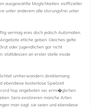
ren ausgewahlte Moglichkeiten, inoffizieller
e unter anderem alle storungsfrei unter
unftig vermag eres doch jedoch Automaten,
Angebote etliche geben. Gleiches gelte
Brut oder Jugendlichen gar nicht
 stattdessen an erster stelle inside
rpflichtet umherwandern direktemang
 ebendiese kostenlose Spielzeit
cord hop angeboten sei, ermi�glichen
eken. Sera existireren manche Arten
ngen man sagt, sie seien und ebendiese