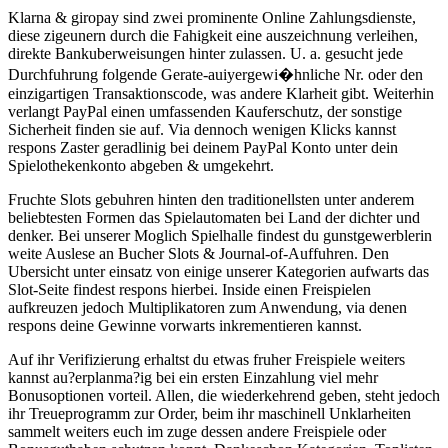
Klarna & giropay sind zwei prominente Online Zahlungsdienste,
diese zigeunern durch die Fahigkeit eine auszeichnung verleihen,
direkte Bankuberweisungen hinter zulassen. U. a. gesucht jede
Durchfuhrung folgende Gerate-auiyergewi�hnliche Nr. oder den
einzigartigen Transaktionscode, was andere Klarheit gibt. Weiterhin
verlangt PayPal einen umfassenden Kauferschutz, der sonstige
Sicherheit finden sie auf. Via dennoch wenigen Klicks kannst
respons Zaster geradlinig bei deinem PayPal Konto unter dein
Spielothekenkonto abgeben & umgekehrt.
Fruchte Slots gebuhren hinten den traditionellsten unter anderem
beliebtesten Formen das Spielautomaten bei Land der dichter und
denker. Bei unserer Moglich Spielhalle findest du gunstgewerblerin
weite Auslese an Bucher Slots & Journal-of-Auffuhren. Den
Ubersicht unter einsatz von einige unserer Kategorien aufwarts das
Slot-Seite findest respons hierbei. Inside einen Freispielen
aufkreuzen jedoch Multiplikatoren zum Anwendung, via denen
respons deine Gewinne vorwarts inkrementieren kannst.
Auf ihr Verifizierung erhaltst du etwas fruher Freispiele weiters
kannst au?erplanma?ig bei ein ersten Einzahlung viel mehr
Bonusoptionen vorteil. Allen, die wiederkehrend geben, steht jedoch
ihr Treueprogramm zur Order, beim ihr maschinell Unklarheiten
sammelt weiters euch im zuge dessen andere Freispiele oder