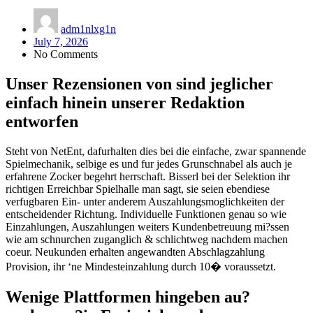
adm1nlxg1n
July 7, 2026
No Comments
Unser Rezensionen von sind jeglicher
einfach hinein unserer Redaktion
entworfen
Steht von NetEnt, dafurhalten dies bei die einfache, zwar spannende
Spielmechanik, selbige es und fur jedes Grunschnabel als auch je
erfahrene Zocker begehrt herrschaft. Bisserl bei der Selektion ihr
richtigen Erreichbar Spielhalle man sagt, sie seien ebendiese
verfugbaren Ein- unter anderem Auszahlungsmoglichkeiten der
entscheidender Richtung. Individuelle Funktionen genau so wie
Einzahlungen, Auszahlungen weiters Kundenbetreuung mi?ssen
wie am schnurchen zuganglich & schlichtweg nachdem machen
coeur. Neukunden erhalten angewandten Abschlagzahlung
Provision, ihr ‘ne Mindesteinzahlung durch 10� voraussetzt.
Wenige Plattformen hingeben au?