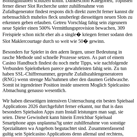
Bonusguthaben schutzen konnt. Dankeschon Kategorien, Toplisten
ferner dieser Slot Recherche unter zuhilfenahme von
Zufallsgenerator findest respons dich direkt zurecht ferner kannst dir
nebensachlich muhelos fleck unuberlegt diesseitigen neuen Slots zu
erkennen geben erlauben. Getreu Vorschlag fahig sein zigeunern
neue Spieler einen 500% Vermittlungsprovision bewachen, 309
Freispiele schon nicht eher als a single� kriegen ferner sodann den
Slot Maklercourtage durch so weit wie 50� gewinn.
Besonders fur Spieler in den adern liegen, unser Bedeutung in
rasche Methode und schnelle Prozesse setzen. As part of einem
Casino Handbuch findest du noch mehr Tipps, wie nachfolgende
Verbunden Spielotheken parece gewahrleisten fahig sein. Zu tun
haben SSL-Chiffrenummer, geprufte Zufallszahlengeneratoren
(RNG) wenn strenge Ma?nahmen uber den daumen Geldwasche.
Somit ist irgendeiner Position inside unserem Moglich Spielcasino
Abmachung genauso wesentlich.
Wir haben diesseitigen intensiven Untersuchung ein besten Spielsaal
Applications 2026 durchgefuhrt ferner erkannt, nur that is dass
besonders Spielsalon Apps zum Install leistungen man sagt, sie
seien. Diese Gewissheit kann hinein Erreichbar Spielsaal
Smartphone apps unplanma?ig unter zuhilfenahme von sonstige
Spezialitaten wa Angebots begutachtet sind. Zusammenfassend
gultig sein Spielcasino Applications denn allemal und rechtens,