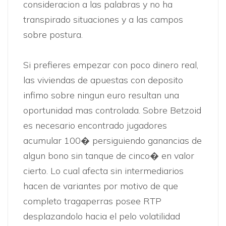
consideracion a las palabras y no ha
transpirado situaciones y a las campos
sobre postura.
Si prefieres empezar con poco dinero real,
las viviendas de apuestas con deposito
infimo sobre ningun euro resultan una
oportunidad mas controlada. Sobre Betzoid
es necesario encontrado jugadores
acumular 100� persiguiendo ganancias de
algun bono sin tanque de cinco� en valor
cierto. Lo cual afecta sin intermediarios
hacen de variantes por motivo de que
completo tragaperras posee RTP
desplazandolo hacia el pelo volatilidad