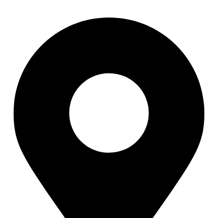
CONTACT INFO