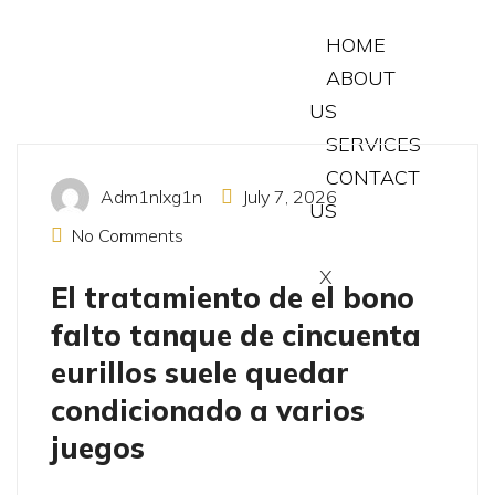
HOME
ABOUT
Uncategorized
US
SERVICES
CONTACT
Adm1nlxg1n
July 7, 2026
US
No Comments
X
El tratamiento de el bono
falto tanque de cincuenta
eurillos suele quedar
condicionado a varios
juegos