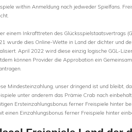
spiele within Anmeldung nach jedweder Spielfans. Frei
cht.
er einem Inkrafttreten des Glücksspielstaatsvertrags (
21 wurde dies Online-Wette in Land der dichter und de
alisiert. April 2022 wird diese einzig logische GGL-Lize
itdem können Provider die Approbation ein Gemeinsame
antragen.
ese Mindesteinzahlung, unser dringend ist und bleibt,
eispiele unter anderem das Prämie Crab nach einbehalt
eitigen Ersteinzahlungsbonus ferner Freispiele hinter be
t einen Einzahlungsbonus ferner Freispiele hinter einb