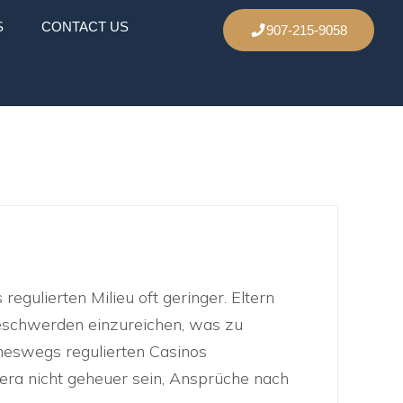
S
CONTACT US
907-215-9058
egulierten Milieu oft geringer. Eltern
Beschwerden einzureichen, was zu
eineswegs regulierten Casinos
sera nicht geheuer sein, Ansprüche nach