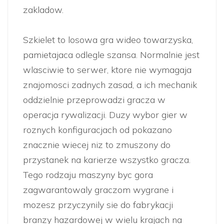
zakladow.
Szkielet to losowa gra wideo towarzyska,
pamietajaca odlegle szansa. Normalnie jest
wlasciwie to serwer, ktore nie wymagaja
znajomosci zadnych zasad, a ich mechanik
oddzielnie przeprowadzi gracza w
operacja rywalizacji. Duzy wybor gier w
roznych konfiguracjach od pokazano
znacznie wiecej niz to zmuszony do
przystanek na karierze wszystko gracza.
Tego rodzaju maszyny byc gora
zagwarantowaly graczom wygrane i
mozesz przyczynily sie do fabrykacji
branzy hazardowej w wielu krajach na