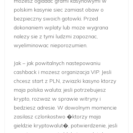
mozesz ogladac grami kasynowymi w
polskim kasynie siec zamiast obaw o
bezpieczny swoich gotowki. Przed
dokonaniem wplaty lub moze wygrana
nalezy sie z tymi ludzmi zapoznac,
wyeliminowac nieporozumien.
Jak – jak powitalnych nastepowaniu
cashback i mozesz organizacja VIP. Jesli
chcesz start z PLN, zwiazki kasyno ktorzy
maja polska waluta; jesli potrzebujesz
krypto, rozwaz w sprawie witryny i
bedziesz adresie. W dowolnym momencie
zasilasz czlonkostwo �ktorzy maja
gieldzie kryptowalut�, potwierdzenie, jesli