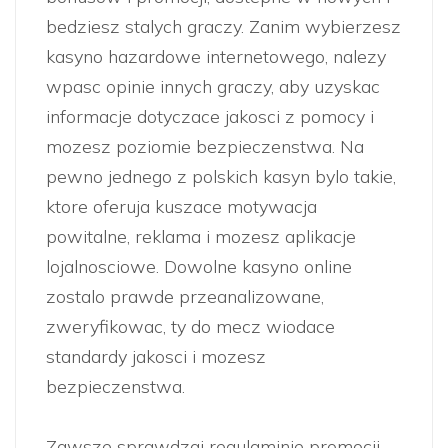
bedziesz stalych graczy. Zanim wybierzesz
kasyno hazardowe internetowego, nalezy
wpasc opinie innych graczy, aby uzyskac
informacje dotyczace jakosci z pomocy i
mozesz poziomie bezpieczenstwa. Na
pewno jednego z polskich kasyn bylo takie,
ktore oferuja kuszace motywacja
powitalne, reklama i mozesz aplikacje
lojalnosciowe. Dowolne kasyno online
zostalo prawde przeanalizowane,
zweryfikowac, ty do mecz wiodace
standardy jakosci i mozesz
bezpieczenstwa.
Zawsze sprawdzaj regulaminie promocji,