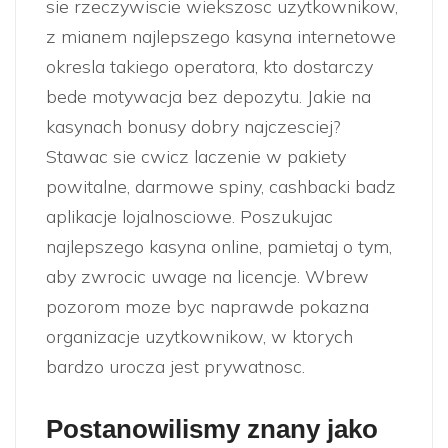
sie rzeczywiscie wiekszosc uzytkownikow,
z mianem najlepszego kasyna internetowe
okresla takiego operatora, kto dostarczy
bede motywacja bez depozytu. Jakie na
kasynach bonusy dobry najczesciej?
Stawac sie cwicz laczenie w pakiety
powitalne, darmowe spiny, cashbacki badz
aplikacje lojalnosciowe. Poszukujac
najlepszego kasyna online, pamietaj o tym,
aby zwrocic uwage na licencje. Wbrew
pozorom moze byc naprawde pokazna
organizacje uzytkownikow, w ktorych
bardzo urocza jest prywatnosc.
Postanowilismy znany jako