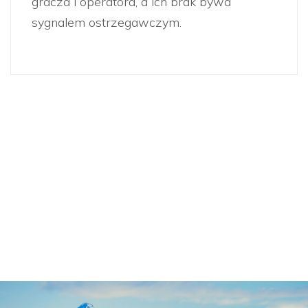
gracza i operatora, a ich brak bywa
sygnalem ostrzegawczym.