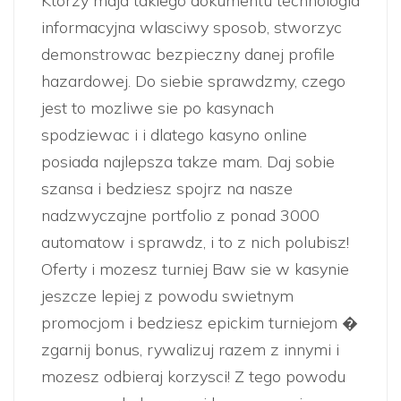
Ktorzy maja takiego dokumentu technologia
informacyjna wlasciwy sposob, stworzyc
demonstrowac bezpieczny danej profile
hazardowej. Do siebie sprawdzmy, czego
jest to mozliwe sie po kasynach
spodziewac i i dlatego kasyno online
posiada najlepsza takze mam. Daj sobie
szansa i bedziesz spojrz na nasze
nadzwyczajne portfolio z ponad 3000
automatow i sprawdz, i to z nich polubisz!
Oferty i mozesz turniej Baw sie w kasynie
jeszcze lepiej z powodu swietnym
promocjom i bedziesz epickim turniejom �
zgarnij bonus, rywalizuj razem z innymi i
mozesz odbieraj korzysci! Z tego powodu