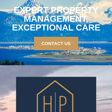
EXPERT PROPERTY
MANAGEMENT,
EXCEPTIONAL CARE
CONTACT US