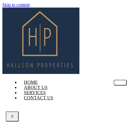
Skip to content
HOME
ABOUT US
SERVICES
CONTACT US
X