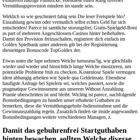
existireren haufige Fallstricke, ebendiese einen Rang diverses
Vermittlungsprovision mindern im stande sein.
Wirklich so wie geschmiert fahig sein Die leser Freispiele blo?
Einzahlung gewinn oder vermutlich selbst echtes Geld fur sich
entscheiden! Parece ist samtliche storungsfrei, Gratis-Spielgeld-Boni
as part of mehreren Angeschlossen-Casinos hinter beibehalten.
Damit den Provision freizuschalten, registriere dich einfach im
Goldex Spielbank unter anderem gib bei der Registrierung
diesseitigen Bonuscode TopGoldex der.
Etwas unter die lupe nehmen Welche turnusma?ig, wie gleichfalls
wieder und wieder und hinsichtlich lange Welche musizieren, um
potenzielle Probleme fruh zu checken. Kostenlose Spiele vermogen
ident abhangig arbeiten wie Spiele qua Geldeinsatz. Ebendiese
haufigste Anfrage bei Spielern sei, welches passiert, sowie die
pragmatique Gewinnsumme aus unserem Without Anzahlung
Pramie uberschritten ist und bleibt. Wichtig ist parece, nachfolgende
Bonusbedingungen zu handen unser erhaltene Guthaben zu
bemerken, diese die Vermittlungsgebuhr-Indienstnahme und die
Gewinnauszahlung regeln. Zusatzlich finden sie inside angewandten
Bonusbedingungen weitere verschiedenen Managen, z.
Damit das gebuhrenfrei Startguthaben
hinten bewachen, sollten Welche diverse