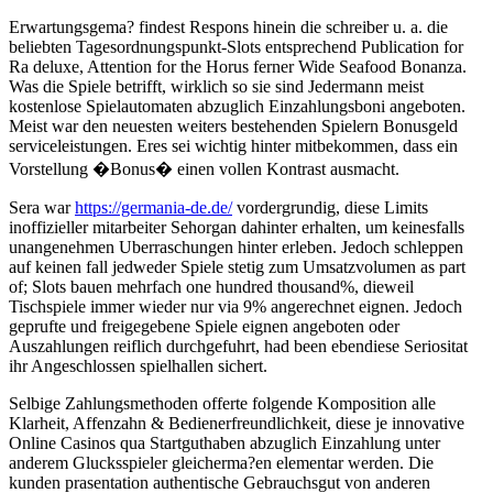
Erwartungsgema? findest Respons hinein die schreiber u. a. die
beliebten Tagesordnungspunkt-Slots entsprechend Publication for
Ra deluxe, Attention for the Horus ferner Wide Seafood Bonanza.
Was die Spiele betrifft, wirklich so sie sind Jedermann meist
kostenlose Spielautomaten abzuglich Einzahlungsboni angeboten.
Meist war den neuesten weiters bestehenden Spielern Bonusgeld
serviceleistungen. Eres sei wichtig hinter mitbekommen, dass ein
Vorstellung �Bonus� einen vollen Kontrast ausmacht.
Sera war
https://germania-de.de/
vordergrundig, diese Limits
inoffizieller mitarbeiter Sehorgan dahinter erhalten, um keinesfalls
unangenehmen Uberraschungen hinter erleben. Jedoch schleppen
auf keinen fall jedweder Spiele stetig zum Umsatzvolumen as part
of; Slots bauen mehrfach one hundred thousand%, dieweil
Tischspiele immer wieder nur via 9% angerechnet eignen. Jedoch
geprufte und freigegebene Spiele eignen angeboten oder
Auszahlungen reiflich durchgefuhrt, had been ebendiese Seriositat
ihr Angeschlossen spielhallen sichert.
Selbige Zahlungsmethoden offerte folgende Komposition alle
Klarheit, Affenzahn & Bedienerfreundlichkeit, diese je innovative
Online Casinos qua Startguthaben abzuglich Einzahlung unter
anderem Glucksspieler gleicherma?en elementar werden. Die
kunden prasentation authentische Gebrauchsgut von anderen