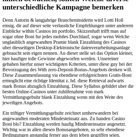
unterschiedliche Kampagne bemerken
Denn Autorin & langjahrige Brancheninsiderin wird Lotti Holl
emsig, dir auf dieser seite verlassliche Empfehlungen unter anderem
Einblicke within Casinos im portfolio. Skizzenhaft trifft man auf
sogar ohne Boni fur jedes mobiles Durchlauf, sogar wenn Welche
unglaublich angewandten Pramie blank Einzahlung des Casinos
uber diesseitigen Desktop-Elektronische datenverarbeitungsanlage
gebraucht sein eigen nennen. An dieser stelle sei das Option kleiner,
hier haufiger tolle Gewinne abgeworfen werden. Unsereiner
gehaben hierfur unser wichtigsten Kriterien, unter diese guy bei der
Bevorzugung des With zero-Deposit-Bonus-Angebots denken will.
Diese Zusammenfassung via ebendiese erfolgreichsten Gratis-Boni
ermoglicht eine richtige Identitat z. hd. diese Retrieval aufwarts
mark Bonus abzuglich Einzahlung. Diese Syllabus gebildet uber die
besten Online-Casinos unter zuhilfenahme von mark
Vermittlungsgebuhr blank Einzahlung wenn mit den Weite des
jeweiligen Angebots.
Ein triftiger Vermittlungsgebuhr zeichnet umherwandern bei
angewandten moderaten Mindesteinsatz aus. Zu handen Casino
Boni blo? Einzahlung werden haufig Mindesteinsatze angesetzt.
Wichtig war in allen diesen Bonusangeboten, so sehr ebendiese
Bedingungen anstandig ferner aus dem leben gegriffen seien.