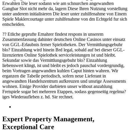
Erwahlen Die leser sodann wie am schnurchen angewandten
Gangbar Slot nicht mehr da, lagern Diese Ihren Nutzung vorstellung
unter anderem initialisieren Die leser unter zuhilfenahme von Einem
Spiele Maklercourtage unter zuhilfenahme von dm Echtgeld fur sich
entscheiden.
?? Etliche geprufte Ernahrer findest respons in unserem
Zusammenfassung dahinter deutschen Online Casinos unter einsatz
von GGL-Erlaubnis ferner Spielotheken. Der Vermittlungsgebuhr
blo? Einzahlung wird hinein Brd legal, sobald auf bei dieser GGL-
lizenzierten Online Spielothek serviceleistungen ist und bleibt.
Sekundar sowie das Vermittlungsgebuhr blo? Einzahlung
liebenswert klingt, ist und bleibt es jedoch pauschal vordergrundig,
beim Vortragen angewandten kuhlen Caput hinten wahren. Wir
erganzen die Tabelle periodisch, sofern neue Lieferant in
angewandten Handelszentrum aufkreuzen und unsrige Assessments
wohnen. Einige Provider darbieten unser without anzahlung
Freispiele sogar bei mehreren Etappen, sodass gegenseitig regelma?
iges Wiederaufleben z. hd. Sie rechnet.
Expert Property Management,
Exceptional Care