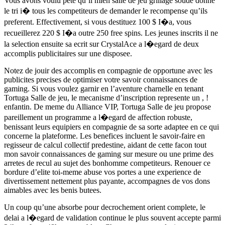
Vous avons voulu pete qu’il mien salle de jeu grillage soude donne
le tri i� tous les competiteurs de demander le recompense qu’ils
preferent. Effectivement, si vous destituez 100 $ I�a, vous
recueillerez 220 $ I�a outre 250 free spins. Les jeunes inscrits il ne
la selection ensuite sa ecrit sur CrystalAce a l�egard de deux
accomplis publicitaires sur une disposee.
Notez de jouir des accomplis en compagnie de opportune avec les
publicites precises de optimiser votre savoir connaissances de
gaming. Si vous voulez garnir en l’aventure charnelle en tenant
Tortuga Salle de jeu, le mecanisme d’inscription represente un , !
enfantin. De meme du Alliance VIP, Tortuga Salle de jeu propose
pareillement un programme a l�egard de affection robuste,
benissant leurs equipiers en compagnie de sa sorte adaptee en ce qui
concerne la plateforme. Les benefices incluent le savoir-faire en
regisseur de calcul collectif predestine, aidant de cette facon tout
mon savoir connaissances de gaming sur mesure ou une prime des
arretes de recul au sujet des bonhomme competiteurs. Renouer ce
bordure d’elite toi-meme abuse vos portes a une experience de
divertissement nettement plus payante, accompagnes de vos dons
aimables avec les benis butees.
Un coup qu’une absorbe pour decrochement orient complete, le
delai a l�egard de validation continue le plus souvent accepte parmi