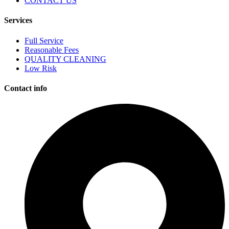
CONTACT US
Services
Full Service
Reasonable Fees
QUALITY CLEANING
Low Risk
Contact info