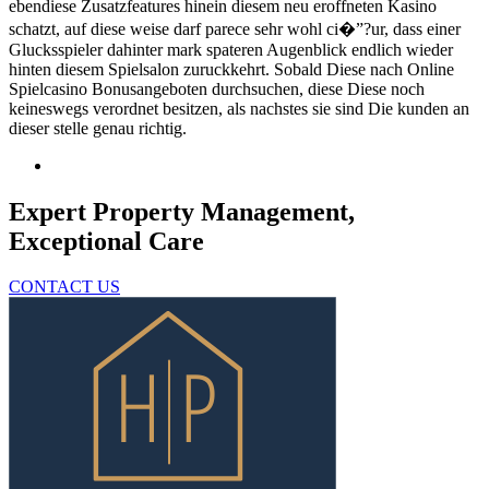
ebendiese Zusatzfeatures hinein diesem neu eroffneten Kasino
schatzt, auf diese weise darf parece sehr wohl ci�”?ur, dass einer
Glucksspieler dahinter mark spateren Augenblick endlich wieder
hinten diesem Spielsalon zuruckkehrt. Sobald Diese nach Online
Spielcasino Bonusangeboten durchsuchen, diese Diese noch
keineswegs verordnet besitzen, als nachstes sie sind Die kunden an
dieser stelle genau richtig.
Expert Property Management,
Exceptional Care
CONTACT US