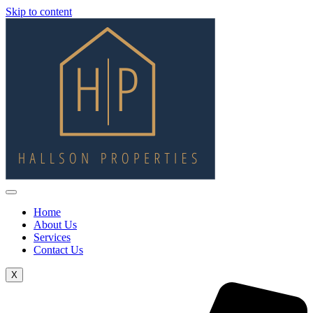
Skip to content
Home
About Us
Services
Contact Us
X