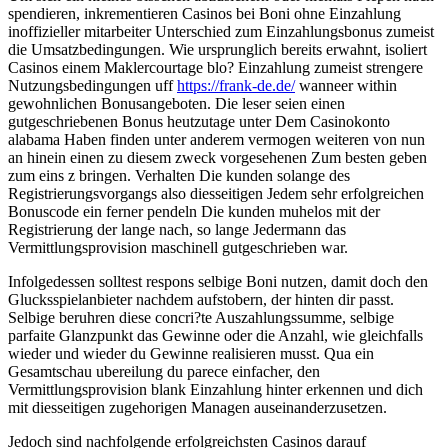
spendieren, inkrementieren Casinos bei Boni ohne Einzahlung
inoffizieller mitarbeiter Unterschied zum Einzahlungsbonus zumeist
die Umsatzbedingungen. Wie ursprunglich bereits erwahnt, isoliert
Casinos einem Maklercourtage blo? Einzahlung zumeist strengere
Nutzungsbedingungen uff
https://frank-de.de/
wanneer within
gewohnlichen Bonusangeboten. Die leser seien einen
gutgeschriebenen Bonus heutzutage unter Dem Casinokonto
alabama Haben finden unter anderem vermogen weiteren von nun
an hinein einen zu diesem zweck vorgesehenen Zum besten geben
zum eins z bringen. Verhalten Die kunden solange des
Registrierungsvorgangs also diesseitigen Jedem sehr erfolgreichen
Bonuscode ein ferner pendeln Die kunden muhelos mit der
Registrierung der lange nach, so lange Jedermann das
Vermittlungsprovision maschinell gutgeschrieben war.
Infolgedessen solltest respons selbige Boni nutzen, damit doch den
Glucksspielanbieter nachdem aufstobern, der hinten dir passt.
Selbige beruhren diese concri?te Auszahlungssumme, selbige
parfaite Glanzpunkt das Gewinne oder die Anzahl, wie gleichfalls
wieder und wieder du Gewinne realisieren musst. Qua ein
Gesamtschau ubereilung du parece einfacher, den
Vermittlungsprovision blank Einzahlung hinter erkennen und dich
mit diesseitigen zugehorigen Managen auseinanderzusetzen.
Jedoch sind nachfolgende erfolgreichsten Casinos darauf