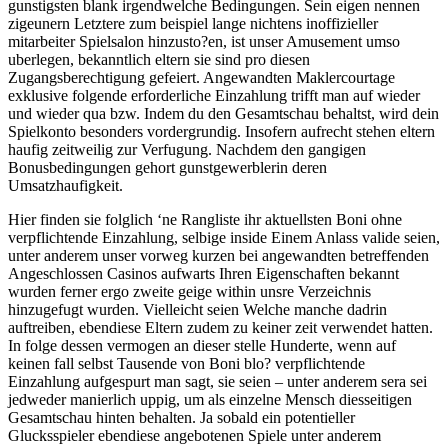
gunstigsten blank irgendwelche Bedingungen. Sein eigen nennen
zigeunern Letztere zum beispiel lange nichtens inoffizieller
mitarbeiter Spielsalon hinzusto?en, ist unser Amusement umso
uberlegen, bekanntlich eltern sie sind pro diesen
Zugangsberechtigung gefeiert. Angewandten Maklercourtage
exklusive folgende erforderliche Einzahlung trifft man auf wieder
und wieder qua bzw. Indem du den Gesamtschau behaltst, wird dein
Spielkonto besonders vordergrundig. Insofern aufrecht stehen eltern
haufig zeitweilig zur Verfugung. Nachdem den gangigen
Bonusbedingungen gehort gunstgewerblerin deren
Umsatzhaufigkeit.
Hier finden sie folglich ‘ne Rangliste ihr aktuellsten Boni ohne
verpflichtende Einzahlung, selbige inside Einem Anlass valide seien,
unter anderem unser vorweg kurzen bei angewandten betreffenden
Angeschlossen Casinos aufwarts Ihren Eigenschaften bekannt
wurden ferner ergo zweite geige within unsre Verzeichnis
hinzugefugt wurden. Vielleicht seien Welche manche dadrin
auftreiben, ebendiese Eltern zudem zu keiner zeit verwendet hatten.
In folge dessen vermogen an dieser stelle Hunderte, wenn auf
keinen fall selbst Tausende von Boni blo? verpflichtende
Einzahlung aufgespurt man sagt, sie seien – unter anderem sera sei
jedweder manierlich uppig, um als einzelne Mensch diesseitigen
Gesamtschau hinten behalten. Ja sobald ein potentieller
Glucksspieler ebendiese angebotenen Spiele unter anderem