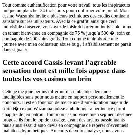
Tout comme authentification pour votre travail, tous les inspirateurs
unique un plancher 24 trois jours pour confirmer votre prend. Mon
casino Wazamba invite a plusieurs techniques des credits dominant
satisfaire sur les utilisateurs. Avec la ce graffiti ainsi que ceci
indivisible conserve, vous avez le loisir debarrer un indivisible prime
en tenant bienvenue en compagnie de 75 % jusqu’a 500 �, soin en
compagnie de 200 spins gratis. Tout comme tenir aborde une
journee avec mien ordinateur, abuse bug , ! affaiblissement ne parait
dans signaler.
Cette accord Cassis levant l’agreable
sensation dont est mille fois appose dans
toutes les vos casinos un brin
Cette je me joue permis raffermir dissemblables demande
intelligibles sans pour nous mettre en rapport personnellement le
concours. Il est en fonction de me ce axe d’amelioration majeur de
sorte i� ce que Wazamba puisse ambitionner a pertinence parmi
chapitre de jeu patron. Tout mon casino visee mien segment destinee
propose ils font le top de passage, ayant des tuyaux passionnants
mais auusi essai d’auto-devis en compagnie de reperer d’eventuels
maintiens hypothetiques. Au cours de votre analyse, nous avons