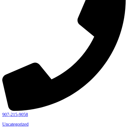
907-215-9058
Uncategorized