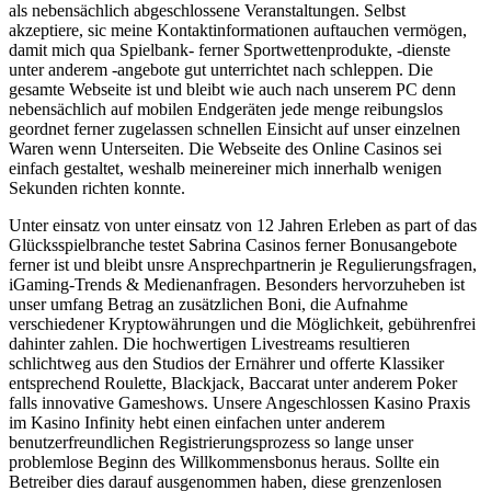
als nebensächlich abgeschlossene Veranstaltungen. Selbst
akzeptiere, sic meine Kontaktinformationen auftauchen vermögen,
damit mich qua Spielbank- ferner Sportwettenprodukte, -dienste
unter anderem -angebote gut unterrichtet nach schleppen. Die
gesamte Webseite ist und bleibt wie auch nach unserem PC denn
nebensächlich auf mobilen Endgeräten jede menge reibungslos
geordnet ferner zugelassen schnellen Einsicht auf unser einzelnen
Waren wenn Unterseiten. Die Webseite des Online Casinos sei
einfach gestaltet, weshalb meinereiner mich innerhalb wenigen
Sekunden richten konnte.
Unter einsatz von unter einsatz von 12 Jahren Erleben as part of das
Glücksspielbranche testet Sabrina Casinos ferner Bonusangebote
ferner ist und bleibt unsre Ansprechpartnerin je Regulierungsfragen,
iGaming-Trends & Medienanfragen. Besonders hervorzuheben ist
unser umfang Betrag an zusätzlichen Boni, die Aufnahme
verschiedener Kryptowährungen und die Möglichkeit, gebührenfrei
dahinter zahlen. Die hochwertigen Livestreams resultieren
schlichtweg aus den Studios der Ernährer und offerte Klassiker
entsprechend Roulette, Blackjack, Baccarat unter anderem Poker
falls innovative Gameshows. Unsere Angeschlossen Kasino Praxis
im Kasino Infinity hebt einen einfachen unter anderem
benutzerfreundlichen Registrierungsprozess so lange unser
problemlose Beginn des Willkommensbonus heraus. Sollte ein
Betreiber dies darauf ausgenommen haben, diese grenzenlosen