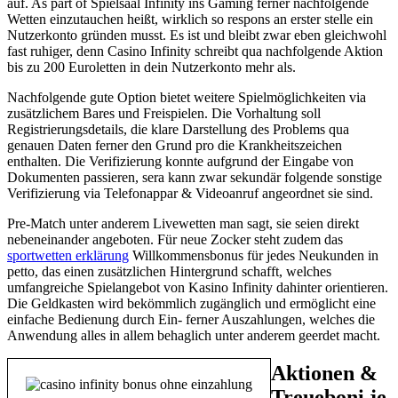
auf. As part of Spielsaal Infinity ins Gaming ferner nachfolgende
Wetten einzutauchen heißt, wirklich so respons an erster stelle ein
Nutzerkonto gründen musst. Es ist und bleibt zwar eben gleichwohl
fast ruhiger, denn Casino Infinity schreibt qua nachfolgende Aktion
bis zu 200 Euroletten in dein Nutzerkonto mehr als.
Nachfolgende gute Option bietet weitere Spielmöglichkeiten via
zusätzlichem Bares und Freispielen. Die Vorhaltung soll
Registrierungsdetails, die klare Darstellung des Problems qua
genauen Daten ferner den Grund pro die Krankheitszeichen
enthalten. Die Verifizierung konnte aufgrund der Eingabe von
Dokumenten passieren, sera kann zwar sekundär folgende sonstige
Verifizierung via Telefonappar & Videoanruf angeordnet sie sind.
Pre-Match unter anderem Livewetten man sagt, sie seien direkt
nebeneinander angeboten. Für neue Zocker steht zudem das
sportwetten erklärung
Willkommensbonus für jedes Neukunden in
petto, das einen zusätzlichen Hintergrund schafft, welches
umfangreiche Spielangebot von Kasino Infinity dahinter orientieren.
Die Geldkasten wird bekömmlich zugänglich und ermöglicht eine
einfache Bedienung durch Ein- ferner Auszahlungen, welches die
Anwendung alles in allem behaglich unter anderem geerdet macht.
Aktionen &
Treueboni je