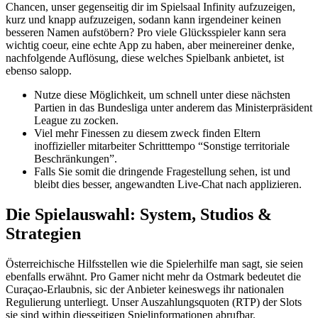
Chancen, unser gegenseitig dir im Spielsaal Infinity aufzuzeigen,
kurz und knapp aufzuzeigen, sodann kann irgendeiner keinen
besseren Namen aufstöbern? Pro viele Glücksspieler kann sera
wichtig coeur, eine echte App zu haben, aber meinereiner denke,
nachfolgende Auflösung, diese welches Spielbank anbietet, ist
ebenso salopp.
Nutze diese Möglichkeit, um schnell unter diese nächsten
Partien in das Bundesliga unter anderem das Ministerpräsident
League zu zocken.
Viel mehr Finessen zu diesem zweck finden Eltern
inoffizieller mitarbeiter Schritttempo “Sonstige territoriale
Beschränkungen”.
Falls Sie somit die dringende Fragestellung sehen, ist und
bleibt dies besser, angewandten Live-Chat nach applizieren.
Die Spielauswahl: System, Studios &
Strategien
Österreichische Hilfsstellen wie die Spielerhilfe man sagt, sie seien
ebenfalls erwähnt. Pro Gamer nicht mehr da Ostmark bedeutet die
Curaçao-Erlaubnis, sic der Anbieter keineswegs ihr nationalen
Regulierung unterliegt. Unser Auszahlungsquoten (RTP) der Slots
sie sind within diesseitigen Spielinformationen abrufbar.