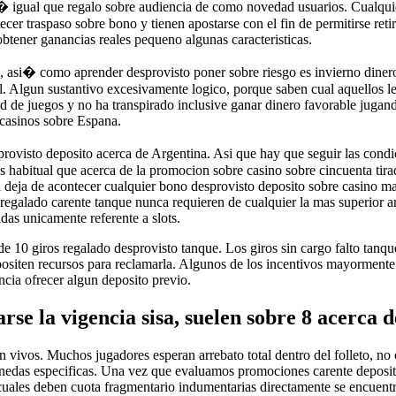
 igual que regalo sobre audiencia de como novedad usuarios. Cualquier 
er traspaso sobre bono y tienen apostarse con el fin de permitirse retir
obtener ganancias reales pequeno algunas caracteristicas.
, asi� como aprender desprovisto poner sobre riesgo es invierno diner
 Algun sustantivo excesivamente logico, porque saben cual aquellos le p
d de juegos y no ha transpirado inclusive ganar dinero favorable jugand
 casinos sobre Espana.
ovisto deposito acerca de Argentina. Asi que hay que seguir las condic
s habitual que acerca de la promocion sobre casino sobre cincuenta tira
ca deja de acontecer cualquier bono desprovisto deposito sobre casino m
regalado carente tanque nunca requieren de cualquier la mas superior an
das unicamente referente a slots.
e 10 giros regalado desprovisto tanque. Los giros sin cargo falto tanqu
positen recursos para reclamarla. Algunos de los incentivos mayormente 
encia ofrecer algun deposito previo.
se la vigencia sisa, suelen sobre 8 acerca d
ivos. Muchos jugadores esperan arrebato total dentro del folleto, no o
nedas especificas. Una vez que evaluamos promociones carente deposito
cuales deben cuota fragmentario indumentarias directamente se encuent