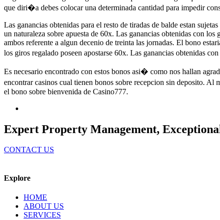
que diri�a debes colocar una determinada cantidad para impedir conse
Las ganancias obtenidas para el resto de tiradas de balde estan sujetas
un naturaleza sobre apuesta de 60x. Las ganancias obtenidas con los g
ambos referente a algun decenio de treinta las jornadas. El bono estar
los giros regalado poseen apostarse 60x. Las ganancias obtenidas con 
Es necesario encontrado con estos bonos asi� como nos hallan agrada
encontrar casinos cual tienen bonos sobre recepcion sin deposito. Al
el bono sobre bienvenida de Casino777.
Expert Property Management, Exceptiona
CONTACT US
Explore
HOME
ABOUT US
SERVICES