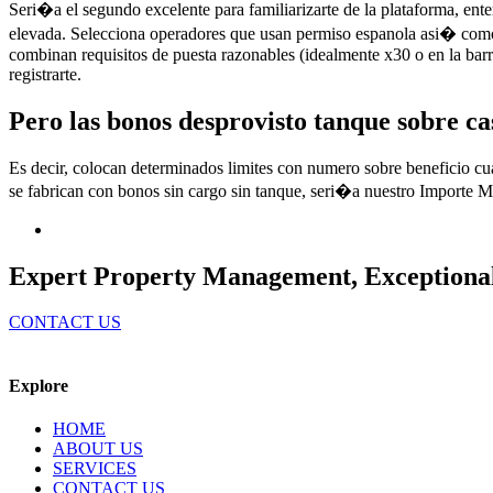
Seri�a el segundo excelente para familiarizarte de la plataforma, en
elevada. Selecciona operadores que usan permiso espanola asi� como r
combinan requisitos de puesta razonables (idealmente x30 o en la bar
registrarte.
Pero las bonos desprovisto tanque sobre ca
Es decir, colocan determinados limites con numero sobre beneficio cu
se fabrican con bonos sin cargo sin tanque, seri�a nuestro Importe
Expert Property Management, Exceptiona
CONTACT US
Explore
HOME
ABOUT US
SERVICES
CONTACT US