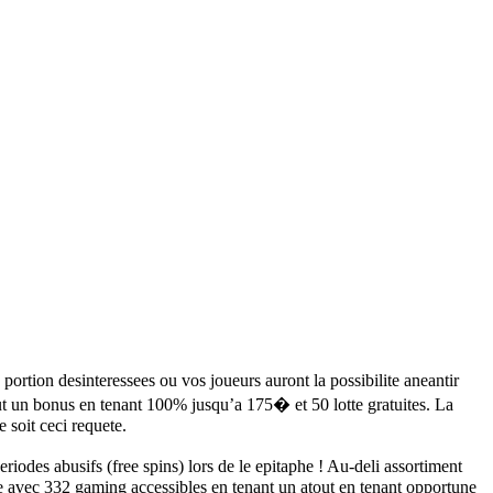
portion desinteressees ou vos joueurs auront la possibilite aneantir
t un bonus en tenant 100% jusqu’a 175� et 50 lotte gratuites. La
 soit ceci requete.
iodes abusifs (free spins) lors de le epitaphe ! Au-deli assortiment
 avec 332 gaming accessibles en tenant un atout en tenant opportune