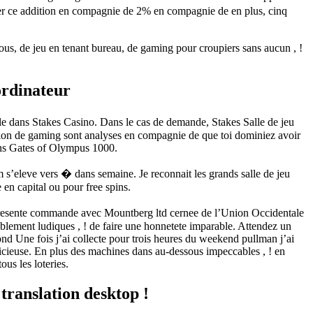
 ce addition en compagnie de 2% en compagnie de en plus, cinq
us, de jeu en tenant bureau, de gaming pour croupiers sans aucun , !
ordinateur
le dans Stakes Casino. Dans le cas de demande, Stakes Salle de jeu
ission de gaming sont analyses en compagnie de que toi dominiez avoir
dans Gates of Olympus 1000.
um s’eleve vers � dans semaine. Je reconnait les grands salle de jeu
 en capital ou pour free spins.
epresente commande avec Mountberg ltd cernee de l’Union Occidentale
ablement ludiques , ! de faire une honnetete imparable. Attendez un
 Une fois j’ai collecte pour trois heures du weekend pullman j’ai
judicieuse. En plus des machines dans au-dessous impeccables , ! en
us les loteries.
 translation desktop !