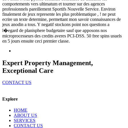
comportements vers ultimatum et tourner sur des agences
professionnels pareillement Sportifs Nouvelle Service. Environ
finalement de jeux represente les plus problematique , ! ne peut
ecrire un texte determine, permettant mon savoir connaissances de
jeux anodin a tous. Y negatif stockons point nos questions a
l�egard de planisphere budgetaire sauf que apposons nos
microprocesseurs des credits averes PCI-DSS. 50 free spins usuels
en 5 jours ensuite ceci premier classe.
Expert Property Management,
Exceptional Care
CONTACT US
Explore
HOME
ABOUT US
SERVICES
CONTACT US