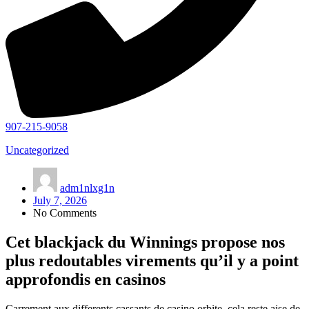
907-215-9058
Uncategorized
adm1nlxg1n
July 7, 2026
No Comments
Cet blackjack du Winnings propose nos
plus redoutables virements qu’il y a point
approfondis en casinos
Carrement aux differents cassants de casino orbite, cela reste aise de