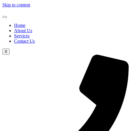
Skip to content
Home
About Us
Services
Contact Us
X