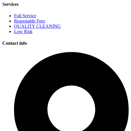
Services
Full Service
Reasonable Fees
QUALITY CLEANING
Low Risk
Contact info