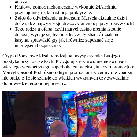
gracza.
Krajowe pomoc niekoniecznie wykonuje 24/siedmiu,
przynajmniej reakcji istnieją praktyczne.
Zgłoś do odwiedzenia uniwersum Marvela aktualnie dziś i
doświadcz najwyższego dreszczyku emocji przy rozrywkach!
Tego rodzaju oferta, czyli marvel casino premia istotnie
deposit, wydaje się być idealna, żeby zbadać działanie
kasyna, sprawdzić gry jak i również zapoznać się z
interfejsem bezpiecznie.
Crypto Boost owe idealny rodzaj na przyspieszenie Twojego
praktyka przy rozrywkach. Przygotuj się w uwolnienie swojego
własnego wewnętrznego superbohatera w ekscytującym promocjom
Marvel Casino! Pod różnorodnym promocjom w żadnym wypadku
nie brakuje Tobie szansie do wielkich wygranych czy zwyczajnie
do odwiedzenia solidnej uciechy.