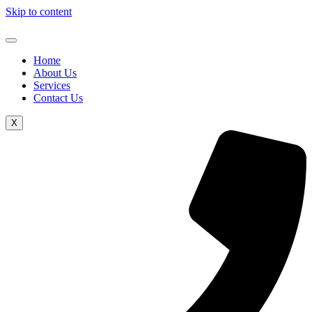
Skip to content
Home
About Us
Services
Contact Us
X