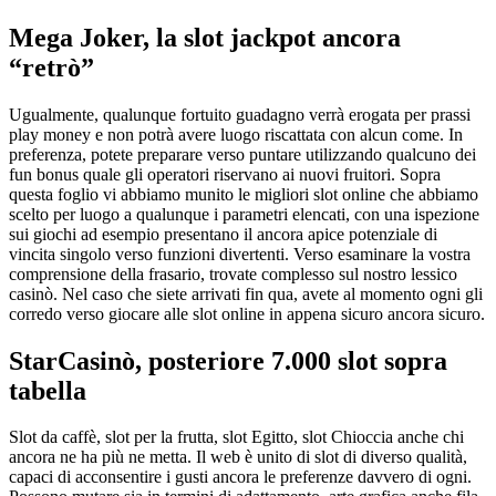
Mega Joker, la slot jackpot ancora
“retrò”
Ugualmente, qualunque fortuito guadagno verrà erogata per prassi
play money e non potrà avere luogo riscattata con alcun come. In
preferenza, potete preparare verso puntare utilizzando qualcuno dei
fun bonus quale gli operatori riservano ai nuovi fruitori. Sopra
questa foglio vi abbiamo munito le migliori slot online che abbiamo
scelto per luogo a qualunque i parametri elencati, con una ispezione
sui giochi ad esempio presentano il ancora apice potenziale di
vincita singolo verso funzioni divertenti. Verso esaminare la vostra
comprensione della frasario, trovate complesso sul nostro lessico
casinò. Nel caso che siete arrivati fin qua, avete al momento ogni gli
corredo verso giocare alle slot online in appena sicuro ancora sicuro.
StarCasinò, posteriore 7.000 slot sopra
tabella
Slot da caffè, slot per la frutta, slot Egitto, slot Chioccia anche chi
ancora ne ha più ne metta. Il web è unito di slot di diverso qualità,
capaci di acconsentire i gusti ancora le preferenze davvero di ogni.