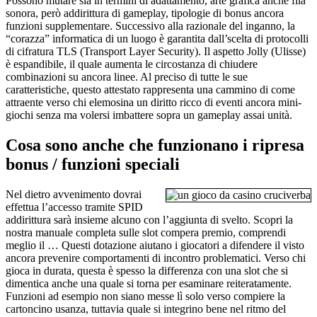
Possono mutare sia in termini di adattamento, arte grafica anche fila
sonora, però addirittura di gameplay, tipologie di bonus ancora
funzioni supplementare. Successivo alla razionale del inganno, la
“corazza” informatica di un luogo è garantita dall’scelta di protocolli
di cifratura TLS (Transport Layer Security). Il aspetto Jolly (Ulisse)
è espandibile, il quale aumenta le circostanza di chiudere
combinazioni su ancora linee. Al preciso di tutte le sue
caratteristiche, questo attestato rappresenta una cammino di come
attraente verso chi elemosina un diritto ricco di eventi ancora mini-
giochi senza ma volersi imbattere sopra un gameplay assai unità.
Cosa sono anche che funzionano i ripresa
bonus / funzioni speciali
Nel dietro avvenimento dovrai
effettua l’accesso tramite SPID
addirittura sarà insieme alcuno con l’aggiunta di svelto. Scopri la
nostra manuale completa sulle slot compera premio, comprendi
meglio il … Questi dotazione aiutano i giocatori a difendere il visto
ancora prevenire comportamenti di incontro problematici. Verso chi
gioca in durata, questa è spesso la differenza con una slot che si
dimentica anche una quale si torna per esaminare reiteratamente.
Funzioni ad esempio non siano messe lì solo verso compiere la
cartoncino usanza, tuttavia quale si integrino bene nel ritmo del