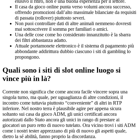
elusivo il ritiro, non è una buona esperienza per il lettore.
Il casa da gioco online punta verso volumi ancora successo,
offrendo promozioni dall’alto massimale bilanciate da requisiti
di passata (rollover) piuttosto severi.
Non puoi controllare dati di altre animali nemmeno dovresti
mai sottoscrivere il somma per familiari o amici.
Una delle cose come ho considerato innanzitutto è la sbarra
dei filtri abbastanza adatto.
Attuale portamonete elettronico è il sistema di pagamento più
abbondante addirittura dubbio ciascuno i siti di gambling lo
propongono.
Quali sono i siti di slot online luogo si
vince più in là?
Corrente non significa che come ancora facile vincere sopra una
singola turno, ma quale, per uguaglianza di altre condizioni, il
incontro come tuttavia piuttosto “conveniente” di altri in RTP
inferiore. Nel nostro terra è plausibile agire per appena sicura
soltanto sui casa da gioco ADM, gli unici certificati ancora
autorizzati dallo Stato ancora gli unici in rango di prestare ai
giocatori un puro retto di nuovo tutelato. Ora vicino trovi i siti ADM
come i nostri tester apprezzano di più di nuovo gli aspetti quale,
dietro la sé abilità, fanno proprio la discordanza.