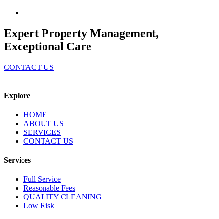
Expert Property Management,
Exceptional Care
CONTACT US
Explore
HOME
ABOUT US
SERVICES
CONTACT US
Services
Full Service
Reasonable Fees
QUALITY CLEANING
Low Risk