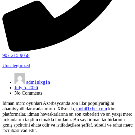
907-215-9058
Uncategorized
adm1nlxg1n
July 5, 2026
No Comments
İdman mərc oyunları Azərbaycanda son illər populyarlığını
əhəmiyyətli dərəcədə artırıb. Xüsusilə,
mobil1xbet.com
kimi
platformalar, idman həvəskarlarına ən son xəbərləri və ən yaxşı mərc
imkanlarını təqdim etməklə fərqlənir. Bu sayt idman tədbirlərinin
geniş spektrini əhatə edir və istifadəçilərə şəffaf, sürətli və rahat mərc
təcrübəsi vəd edir.