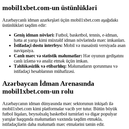
mobil1xbet.com-un üstünlükləri
Azərbaycanlı idman azarkeşləri üçün mobil1xbet.com aşağıdakı
üstünlükləri təqdim edir:
Geniş idman növləri:
Futbol, basketbol, tennis, e-idman,
hətta at yarışı kimi müxtəlif idman növlərində mərc imkanları.
İstifadəçi dostu interfeys:
Mobil və masaüstü versiyada asan
naviqasiya.
Canlı mərc və statistik məlumatlar:
Hər oyunun gedişatını
canlı izləmə və analiz etmək üçün imkan.
Təhlükəsizlik və etibarlılıq:
Məlumatların qorunması və
istifadəçi hesablarının mühafizəsi.
Azərbaycan İdman Arenasında
mobil1xbet.com-un rolu
Azərbaycanın idman dünyasında mərc sektorunun inkişafı ilə
mobil1xbet.com kimi platformalar vacib yer tutur. Bütün böyük
futbol liqaları, beynəlxalq basketbol turnirləri və digər populyar
yarışlar haqqında məlumatları vaxtında təqdim etməklə,
istifadəçilərin daha məlumatlı mərc etmələrini təmin edir.