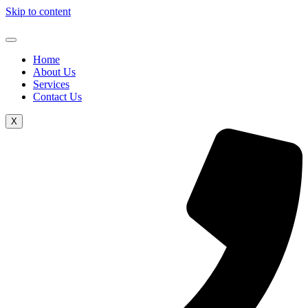
Skip to content
Home
About Us
Services
Contact Us
X