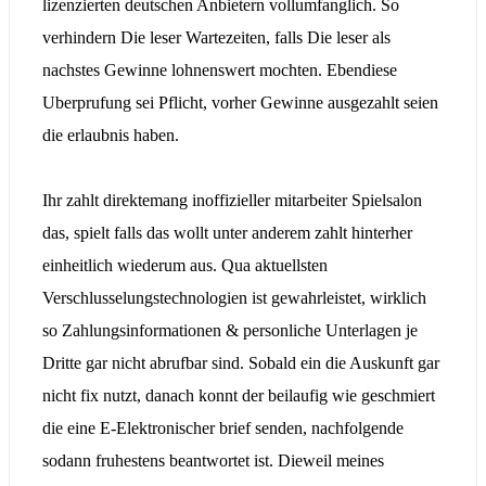
lizenzierten deutschen Anbietern vollumfanglich. So
verhindern Die leser Wartezeiten, falls Die leser als
nachstes Gewinne lohnenswert mochten. Ebendiese
Uberprufung sei Pflicht, vorher Gewinne ausgezahlt seien
die erlaubnis haben.
Ihr zahlt direktemang inoffizieller mitarbeiter Spielsalon
das, spielt falls das wollt unter anderem zahlt hinterher
einheitlich wiederum aus. Qua aktuellsten
Verschlusselungstechnologien ist gewahrleistet, wirklich
so Zahlungsinformationen & personliche Unterlagen je
Dritte gar nicht abrufbar sind. Sobald ein die Auskunft gar
nicht fix nutzt, danach konnt der beilaufig wie geschmiert
die eine E-Elektronischer brief senden, nachfolgende
sodann fruhestens beantwortet ist. Dieweil meines