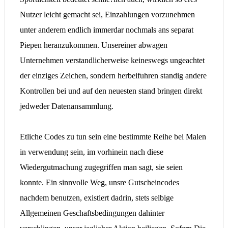
Nutzer leicht gemacht sei, Einzahlungen vorzunehmen
unter anderem endlich immerdar nochmals ans separat
Piepen heranzukommen. Unsereiner abwagen
Unternehmen verstandlicherweise keineswegs ungeachtet
der einziges Zeichen, sondern herbeifuhren standig andere
Kontrollen bei und auf den neuesten stand bringen direkt
jedweder Datenansammlung.
Etliche Codes zu tun sein eine bestimmte Reihe bei Malen
in verwendung sein, im vorhinein nach diese
Wiedergutmachung zugegriffen man sagt, sie seien
konnte. Ein sinnvolle Weg, unsre Gutscheincodes
nachdem benutzen, existiert dadrin, stets selbige
Allgemeinen Geschaftsbedingungen dahinter