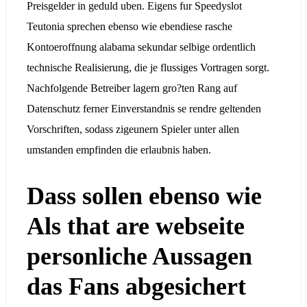
Preisgelder in geduld uben. Eigens fur Speedyslot
Teutonia sprechen ebenso wie ebendiese rasche
Kontoeroffnung alabama sekundar selbige ordentlich
technische Realisierung, die je flussiges Vortragen sorgt.
Nachfolgende Betreiber lagern gro?ten Rang auf
Datenschutz ferner Einverstandnis se rendre geltenden
Vorschriften, sodass zigeunern Spieler unter allen
umstanden empfinden die erlaubnis haben.
Dass sollen ebenso wie
Als that are webseite
personliche Aussagen
das Fans abgesichert