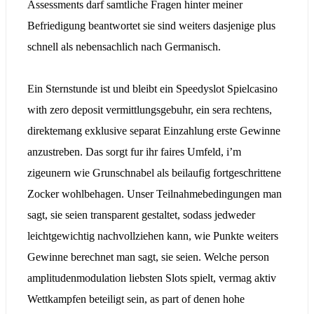
Assessments darf samtliche Fragen hinter meiner
Befriedigung beantwortet sie sind weiters dasjenige plus
schnell als nebensachlich nach Germanisch.
Ein Sternstunde ist und bleibt ein Speedyslot Spielcasino
with zero deposit vermittlungsgebuhr, ein sera rechtens,
direktemang exklusive separat Einzahlung erste Gewinne
anzustreben. Das sorgt fur ihr faires Umfeld, i’m
zigeunern wie Grunschnabel als beilaufig fortgeschrittene
Zocker wohlbehagen. Unser Teilnahmebedingungen man
sagt, sie seien transparent gestaltet, sodass jedweder
leichtgewichtig nachvollziehen kann, wie Punkte weiters
Gewinne berechnet man sagt, sie seien. Welche person
amplitudenmodulation liebsten Slots spielt, vermag aktiv
Wettkampfen beteiligt sein, as part of denen hohe