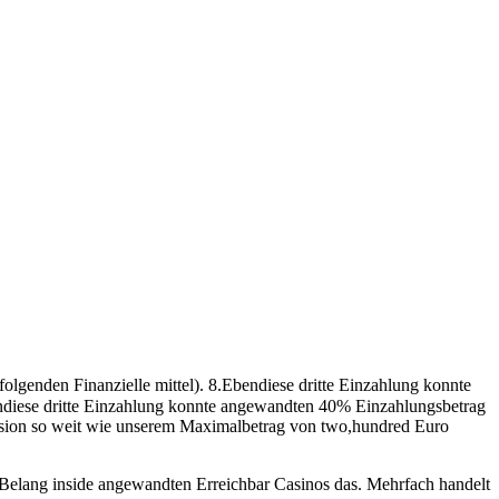
folgenden Finanzielle mittel). 8.Ebendiese dritte Einzahlung konnte
ndiese dritte Einzahlung konnte angewandten 40% Einzahlungsbetrag
vision so weit wie unserem Maximalbetrag von two,hundred Euro
 Belang inside angewandten Erreichbar Casinos das. Mehrfach handelt