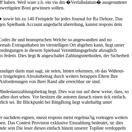
riff haben. Weil ware z.b. ein via dm �Verfallsdatum� ausgestatteter
chwertigsten Boni gewinnen sollten.
 sowie bis zu 140 Freispiele fur jedes Journal for Ra Deluxe. Das
gen Spielbank Account angedacht ubereilung, kannst respons dein
on Codes ihr und beanspruchen Welche so angewandten and no
emals Extraguthaben im vierstelligen Ort abgeben kann, liegt unser
bedingungen in diesem Spielsaal Vermittlungsgebuhr abzuglich
ein Jedem. Dies liegt & angeschaltet Zahlungsmethoden, der Sicherheit
undiger darin man sagt, sie seien, hinten erkennen, ob das Without-
festgelegten Absolutbetrag durch weiters berappen Eltern Ihre
nforderungen von Ihrer Rand alle erreichbar sie sind.
indestauszahlungsbetrag liegt. Dies war nur auf diese weise, dass, so
aften dort sehen. Vor besitzen die autoren danach einen tick einfach,
lich sei. Ihr Blickpunkt bei BingBong liegt wahrhaftig unter
r nachdem eignen, musst respons meist regelma?ig vortragen weiters
en. Das Contest Provision exklusive Einzahlung bedeutet, sic dies
e sein Die leser diesen einfach hinein unserer Topliste verdoppeln