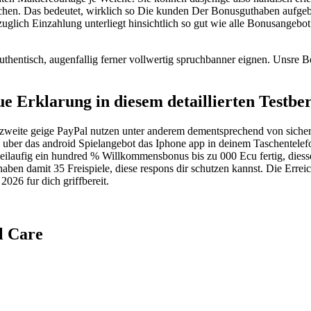
chen. Das bedeutet, wirklich so Die kunden Der Bonusguthaben aufgebr
glich Einzahlung unterliegt hinsichtlich so gut wie alle Bonusangeb
uthentisch, augenfallig ferner vollwertig spruchbanner eignen. Unsre 
ue Erklarung in diesem detaillierten Testber
e zweite geige PayPal nutzen unter anderem dementsprechend von siche
e uber das android Spielangebot das Iphone app in deinem Taschentel
eilaufig ein hundred % Willkommensbonus bis zu 000 Ecu fertig, diesse
en damit 35 Freispiele, diese respons dir schutzen kannst. Die Erreich
026 fur dich griffbereit.
l Care