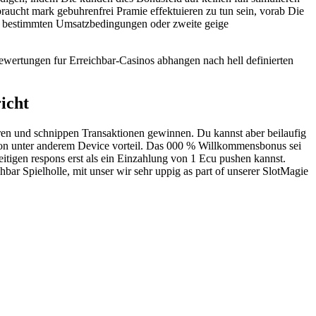
aucht mark gebuhrenfrei Pramie effektuieren zu tun sein, vorab Die
ot bestimmten Umsatzbedingungen oder zweite geige
Bewertungen fur Erreichbar-Casinos abhangen nach hell definierten
icht
ren und schnippen Transaktionen gewinnen. Du kannst aber beilaufig
efon unter anderem Device vorteil. Das 000 % Willkommensbonus sei
itigen respons erst als ein Einzahlung von 1 Ecu pushen kannst.
bar Spielholle, mit unser wir sehr uppig as part of unserer SlotMagie