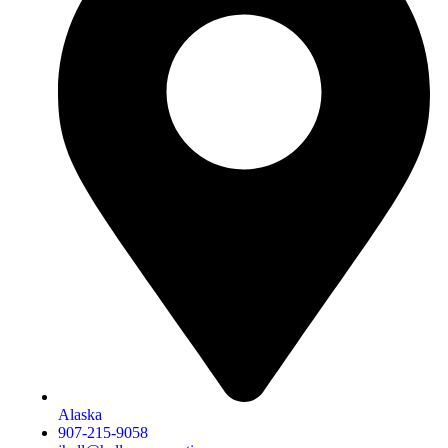
Alaska
907-215-9058