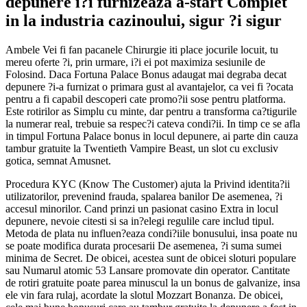
depunere i?i furnizeaza a-start Complet
in la industria cazinoului, sigur ?i sigur
Ambele Vei fi fan pacanele Chirurgie iti place jocurile locuit, tu
mereu oferte ?i, prin urmare, i?i ei pot maximiza sesiunile de
Folosind. Daca Fortuna Palace Bonus adaugat mai degraba decat
depunere ?i-a furnizat o primara gust al avantajelor, ca vei fi ?ocata
pentru a fi capabil descoperi cate promo?ii sose pentru platforma.
Este rotirilor as Simplu cu minte, dar pentru a transforma ca?tigurile
la numerar real, trebuie sa respec?i cateva condi?ii. In timp ce se afla
in timpul Fortuna Palace bonus in locul depunere, ai parte din cauza
tambur gratuite la Twentieth Vampire Beast, un slot cu exclusiv
gotica, semnat Amusnet.
Procedura KYC (Know The Customer) ajuta la Privind identita?ii
utilizatorilor, prevenind frauda, spalarea banilor De asemenea, ?i
accesul minorilor. Cand prinzi un pasionat casino Extra in locul
depunere, nevoie citesti si sa in?elegi regulile care includ tipul.
Metoda de plata nu influen?eaza condi?iile bonusului, insa poate nu
se poate modifica durata procesarii De asemenea, ?i suma sumei
minima de Secret. De obicei, acestea sunt de obicei sloturi populare
sau Numarul atomic 53 Lansare promovate din operator. Cantitate
de rotiri gratuite poate parea minuscul la un bonus de galvanize, insa
ele vin fara rulaj, acordate la slotul Mozzart Bonanza. De obicei,