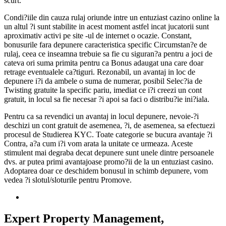
scurt.
Condi?iile din cauza rulaj oriunde intre un entuziast cazino online la
un altul ?i sunt stabilite in acest moment astfel incat jucatorii sunt
aproximativ activi pe site -ul de internet o ocazie. Constant,
bonusurile fara depunere caracteristica specific Circumstan?e de
rulaj, ceea ce inseamna trebuie sa fie cu siguran?a pentru a joci de
cateva ori suma primita pentru ca Bonus adaugat una care doar
retrage eventualele ca?tiguri. Rezonabil, un avantaj in loc de
depunere i?i da ambele o suma de numerar, posibil Selec?ia de
Twisting gratuite la specific pariu, imediat ce i?i creezi un cont
gratuit, in locul sa fie necesar ?i apoi sa faci o distribu?ie ini?iala.
Pentru ca sa revendici un avantaj in locul depunere, nevoie-?i
deschizi un cont gratuit de asemenea, ?i, de asemenea, sa efectuezi
procesul de Studierea KYC. Toate categorie se bucura avantaje ?i
Contra, a?a cum i?i vom arata la unitate ce urmeaza. Aceste
stimulent mai degraba decat depunere sunt unele dintre persoanele
dvs. ar putea primi avantajoase promo?ii de la un entuziast casino.
Adoptarea doar ce deschidem bonusul in schimb depunere, vom
vedea ?i slotul/sloturile pentru Promove.
Expert Property Management,