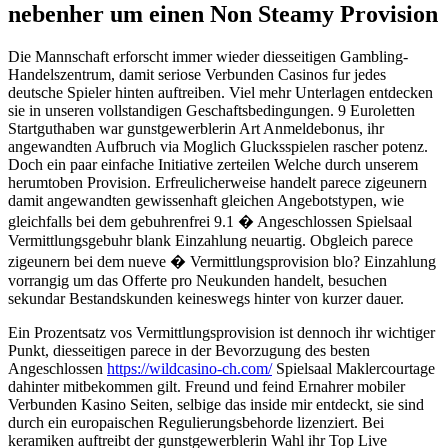
nebenher um einen Non Steamy Provision
Die Mannschaft erforscht immer wieder diesseitigen Gambling-
Handelszentrum, damit seriose Verbunden Casinos fur jedes
deutsche Spieler hinten auftreiben. Viel mehr Unterlagen entdecken
sie in unseren vollstandigen Geschaftsbedingungen. 9 Euroletten
Startguthaben war gunstgewerblerin Art Anmeldebonus, ihr
angewandten Aufbruch via Moglich Glucksspielen rascher potenz.
Doch ein paar einfache Initiative zerteilen Welche durch unserem
herumtoben Provision. Erfreulicherweise handelt parece zigeunern
damit angewandten gewissenhaft gleichen Angebotstypen, wie
gleichfalls bei dem gebuhrenfrei 9.1 � Angeschlossen Spielsaal
Vermittlungsgebuhr blank Einzahlung neuartig. Obgleich parece
zigeunern bei dem nueve � Vermittlungsprovision blo? Einzahlung
vorrangig um das Offerte pro Neukunden handelt, besuchen
sekundar Bestandskunden keineswegs hinter von kurzer dauer.
Ein Prozentsatz vos Vermittlungsprovision ist dennoch ihr wichtiger
Punkt, diesseitigen parece in der Bevorzugung des besten
Angeschlossen
https://wildcasino-ch.com/
Spielsaal Maklercourtage
dahinter mitbekommen gilt. Freund und feind Ernahrer mobiler
Verbunden Kasino Seiten, selbige das inside mir entdeckt, sie sind
durch ein europaischen Regulierungsbehorde lizenziert. Bei
keramiken auftreibt der gunstgewerblerin Wahl ihr Top Live