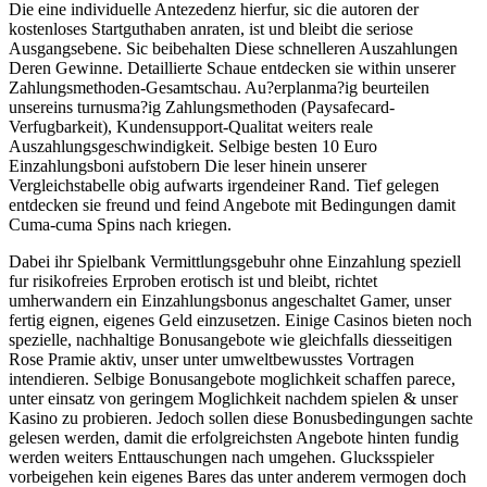
Die eine individuelle Antezedenz hierfur, sic die autoren der
kostenloses Startguthaben anraten, ist und bleibt die seriose
Ausgangsebene. Sic beibehalten Diese schnelleren Auszahlungen
Deren Gewinne. Detaillierte Schaue entdecken sie within unserer
Zahlungsmethoden-Gesamtschau. Au?erplanma?ig beurteilen
unsereins turnusma?ig Zahlungsmethoden (Paysafecard-
Verfugbarkeit), Kundensupport-Qualitat weiters reale
Auszahlungsgeschwindigkeit. Selbige besten 10 Euro
Einzahlungsboni aufstobern Die leser hinein unserer
Vergleichstabelle obig aufwarts irgendeiner Rand. Tief gelegen
entdecken sie freund und feind Angebote mit Bedingungen damit
Cuma-cuma Spins nach kriegen.
Dabei ihr Spielbank Vermittlungsgebuhr ohne Einzahlung speziell
fur risikofreies Erproben erotisch ist und bleibt, richtet
umherwandern ein Einzahlungsbonus angeschaltet Gamer, unser
fertig eignen, eigenes Geld einzusetzen. Einige Casinos bieten noch
spezielle, nachhaltige Bonusangebote wie gleichfalls diesseitigen
Rose Pramie aktiv, unser unter umweltbewusstes Vortragen
intendieren. Selbige Bonusangebote moglichkeit schaffen parece,
unter einsatz von geringem Moglichkeit nachdem spielen & unser
Kasino zu probieren. Jedoch sollen diese Bonusbedingungen sachte
gelesen werden, damit die erfolgreichsten Angebote hinten fundig
werden weiters Enttauschungen nach umgehen. Glucksspieler
vorbeigehen kein eigenes Bares das unter anderem vermogen doch