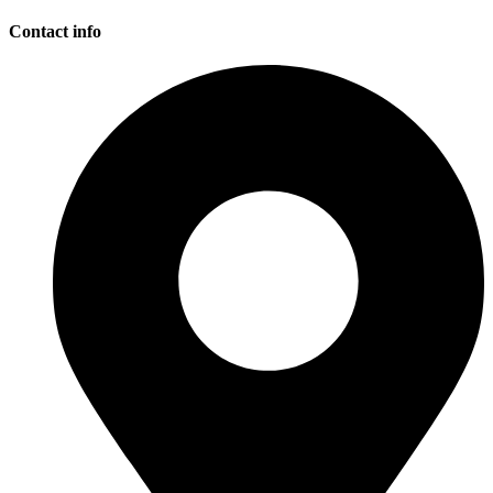
Contact info