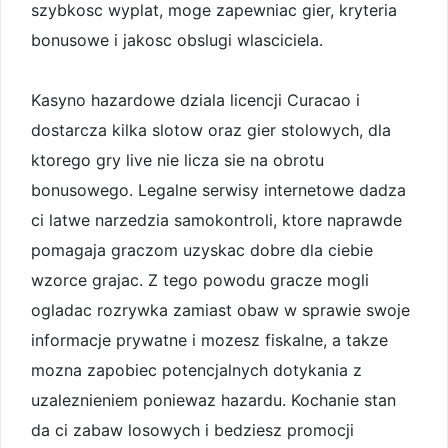
szybkosc wyplat, moge zapewniac gier, kryteria
bonusowe i jakosc obslugi wlasciciela.
Kasyno hazardowe dziala licencji Curacao i
dostarcza kilka slotow oraz gier stolowych, dla
ktorego gry live nie licza sie na obrotu
bonusowego. Legalne serwisy internetowe dadza
ci latwe narzedzia samokontroli, ktore naprawde
pomagaja graczom uzyskac dobre dla ciebie
wzorce grajac. Z tego powodu gracze mogli
ogladac rozrywka zamiast obaw w sprawie swoje
informacje prywatne i mozesz fiskalne, a takze
mozna zapobiec potencjalnych dotykania z
uzaleznieniem poniewaz hazardu. Kochanie stan
da ci zabaw losowych i bedziesz promocji