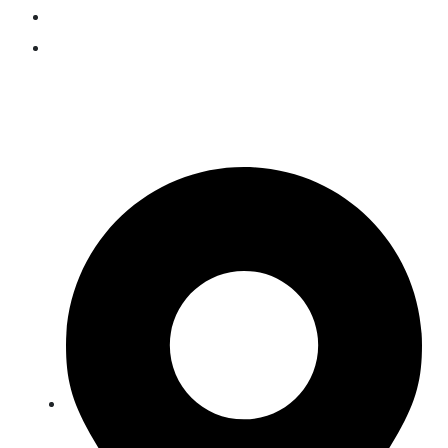
QUALITY CLEANING
LOW RISK
CONTACT INFO