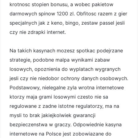
krotnosc stopien bonusu, a wobec pakietow
darmowych spinow 1200 zl. Obfitosc razem z gier
specjalnych jak z keno, bingo, zestaw passel jesli
czy nie zdrapki internet.
Na takich kasynach mozesz spotkac podejrzane
strategie, podobne malpa wynikami zabaw
losowych, opoznienia do wyplatach wygranych
jesli czy nie niedobor ochrony danych osobowych.
Podstawowy, nielegalne zyla wrotna internetowe
ktorzy maja grami losowymi czesto nie sa
regulowane z zadne istotne regulatorzy, ma na
mysli to brak jakiejkolwiek gwarancji
bezpieczenstwa w graczy. Odpowiednie kasyna
internetowe na Polsce jest zobowiazane do