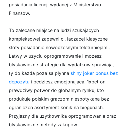
posiadania licencji wydanej z Ministerstwo
Finansow.
To zalecane miejsce na ludzi szukajacych
kompleksowej zapewni ci, laczacej klasyczne
sloty posiadanie nowoczesnymi teleturniejami.
Latwy w uzyciu oprogramowanie i mozesz
blyskawiczne strategie dla wydatkow sprawiaja,
ty do kazda poza sa plynna
shiny joker bonus bez
depozytu
i bedziesz emocjonujaca. 1xbet oni
prawdziwy potwor do globalnym rynku, kto
produkuje polskim graczom niespotykana bez
ograniczen asortyment konik na biegunach.
Przyjazny dla uzytkownika oprogramowanie oraz
blyskawiczne metody zakupow