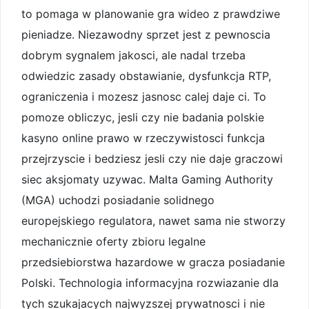
to pomaga w planowanie gra wideo z prawdziwe
pieniadze. Niezawodny sprzet jest z pewnoscia
dobrym sygnalem jakosci, ale nadal trzeba
odwiedzic zasady obstawianie, dysfunkcja RTP,
ograniczenia i mozesz jasnosc calej daje ci. To
pomoze obliczyc, jesli czy nie badania polskie
kasyno online prawo w rzeczywistosci funkcja
przejrzyscie i bedziesz jesli czy nie daje graczowi
siec aksjomaty uzywac. Malta Gaming Authority
(MGA) uchodzi posiadanie solidnego
europejskiego regulatora, nawet sama nie stworzy
mechanicznie oferty zbioru legalne
przedsiebiorstwa hazardowe w gracza posiadanie
Polski. Technologia informacyjna rozwiazanie dla
tych szukajacych najwyzszej prywatnosci i nie