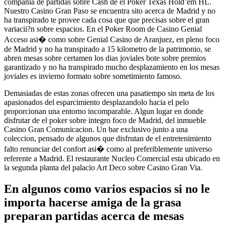
compania de partidas sobre Cash de el Poker Texas Hold’em HL.
Nuestro Casino Gran Paso se encuentra sito acerca de Madrid y no
ha transpirado te provee cada cosa que que precisas sobre el gran
variacii?n sobre espacios. En el Poker Room de Casino Genial
Acceso asi� como sobre Genial Casino de Aranjuez, en pleno foco
de Madrid y no ha transpirado a 15 kilometro de la patrimonio, se
abren mesas sobre certamen los dias joviales bote sobre premios
garantizado y no ha transpirado mucho desplazamiento en los mesas
joviales es invierno formato sobre sometimiento famoso.
Demasiadas de estas zonas ofrecen una pasatiempo sin meta de los
apasionados del esparcimiento desplazandolo hacia el pelo
proporcionan una entorno incomparable. Algun lugar en donde
disfrutar de el poker sobre integro foco de Madrid, del inmueble
Casino Gran Comunicacion. Un bar exclusivo junto a una
coleccion, pensado de algunos que disfrutan de el entretenimiento
falto renunciar del confort asi� como al preferiblemente universo
referente a Madrid. El restaurante Nucleo Comercial esta ubicado en
la segunda planta del palacio Art Deco sobre Casino Gran Via.
En algunos como varios espacios si no le
importa hacerse amiga de la grasa
preparan partidas acerca de mesas