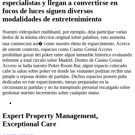
especialistas y llegan a convertirse en
focos de luces siguen diversos
modalidades de entretenimiento
Nuestro videopoker multihand, por ejemplo, deja participar varias
dedos de la misma eleccion original sobre palabras, esto aumenta
una conmocion asi� como nuestro ritmo de esparcimiento. Acerca
de oriente contexto, espacios como Casino Genial Acceso
posibilitan gozar del poker entre algun inmueble historico evaluando
referente a total circulo sobre Madrid. Dentro de Casino Genial
Acceso se halla nuestro Poker Room Bar, algun espacio colocado
cabe la salon sobre poker en donde las visitantes podrian recibir una
pimple o reposar dentro de partidas. Dichos espacios poseen pubs
dedicadas en este esparcimiento, mesas preparadas en la
circunstancia partidas y no ha transpirado personal encargado sobre
gestionar nuestro incremento sobre cualquier mano.
Expert Property Management,
Exceptional Care