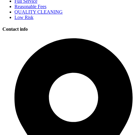
Full Service
Reasonable Fees
QUALITY CLEANING
Low Risk
Contact info