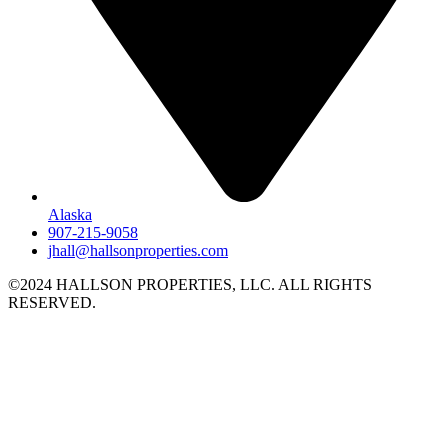
Alaska
907-215-9058
jhall@hallsonproperties.com
©2024 HALLSON PROPERTIES, LLC. ALL RIGHTS
RESERVED.