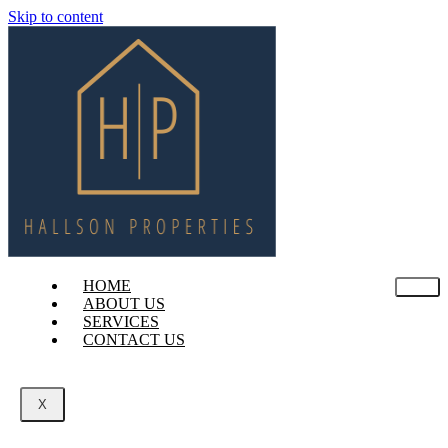
Skip to content
HOME
ABOUT US
SERVICES
CONTACT US
X