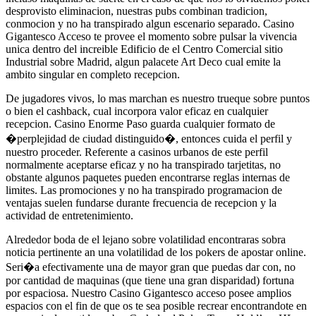
desprovisto eliminacion, nuestras pubs combinan tradicion,
conmocion y no ha transpirado algun escenario separado. Casino
Gigantesco Acceso te provee el momento sobre pulsar la vivencia
unica dentro del increible Edificio de el Centro Comercial sitio
Industrial sobre Madrid, algun palacete Art Deco cual emite la
ambito singular en completo recepcion.
De jugadores vivos, lo mas marchan es nuestro trueque sobre puntos
o bien el cashback, cual incorpora valor eficaz en cualquier
recepcion. Casino Enorme Paso guarda cualquier formato de
�perplejidad de ciudad distinguido�, entonces cuida el perfil y
nuestro proceder. Referente a casinos urbanos de este perfil
normalmente aceptarse eficaz y no ha transpirado tarjetitas, no
obstante algunos paquetes pueden encontrarse reglas internas de
limites. Las promociones y no ha transpirado programacion de
ventajas suelen fundarse durante frecuencia de recepcion y la
actividad de entretenimiento.
Alrededor boda de el lejano sobre volatilidad encontraras sobra
noticia pertinente an una volatilidad de los pokers de apostar online.
Seri�a efectivamente una de mayor gran que puedas dar con, no
por cantidad de maquinas (que tiene una gran disparidad) fortuna
por espaciosa. Nuestro Casino Gigantesco acceso posee amplios
espacios con el fin de que os te sea posible recrear encontrandote en