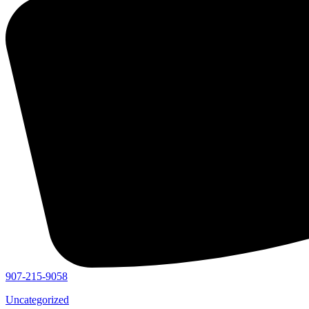
907-215-9058
Uncategorized