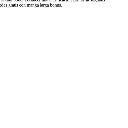
edas gratis con manga larga bonus.