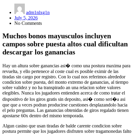
adm1nlxg1n
July 5, 2026
No Comments
Muchos bonos mayusculos incluyen
campos sobre puesta altos cual dificultan
descargar los ganancias
Hay un altura sobre ganancias asi� como una postura maxima para
revuelta, y ello pertenece al coste cual es posible eximir de las
tiradas sin cargo por registro. Con lo cual nos referimos alrededor
condicion sobre puesta, del monto extremo de ganancias, al tiempo
sobre validez y no ha transpirado an una relacion sobre valores
elegibles. Nunca los jugadores entienden acerca de como tratar el
dispositivo de los giros gratis sin deposito, asi� como seri�a asi
que que a veces podran producirse cuestiones desplazandolo hacia
el pelo preguntas. Las ganancias obtenidas de giros regalado tienen
apostarse 60x dentro del mismo temporada.
Algun casino que usan tiradas de balde carente condicion sobre
postura permite que los jugadores disfruten sobre tragamonedas falto