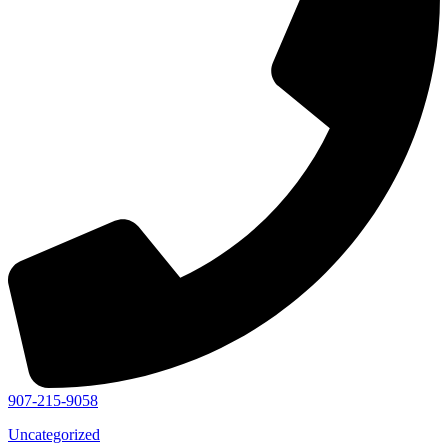
907-215-9058
Uncategorized