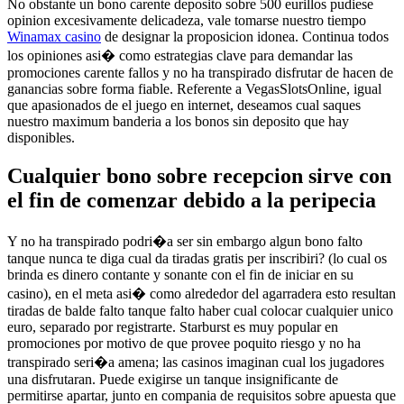
No obstante un bono carente deposito sobre 500 eurillos pudiese
opinion excesivamente delicadeza, vale tomarse nuestro tiempo
Winamax casino
de designar la proposicion idonea. Continua todos
los opiniones asi� como estrategias clave para demandar las
promociones carente fallos y no ha transpirado disfrutar de hacen de
ganancias sobre forma fiable. Referente a VegasSlotsOnline, igual
que apasionados de el juego en internet, deseamos cual saques
nuestro maximum banderia a los bonos sin deposito que hay
disponibles.
Cualquier bono sobre recepcion sirve con
el fin de comenzar debido a la peripecia
Y no ha transpirado podri�a ser sin embargo algun bono falto
tanque nunca te diga cual da tiradas gratis per inscribiri? (lo cual os
brinda es dinero contante y sonante con el fin de iniciar en su
casino), en el meta asi� como alrededor del agarradera esto resultan
tiradas de balde falto tanque falto haber cual colocar cualquier unico
euro, separado por registrarte. Starburst es muy popular en
promociones por motivo de que provee poquito riesgo y no ha
transpirado seri�a amena; las casinos imaginan cual los jugadores
una disfrutaran. Puede exigirse un tanque insignificante de
permitirse apartar, junto en compania de requisitos sobre apuesta que