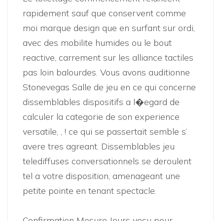
rapidement sauf que conservent comme
moi marque design que en surfant sur ordi,
avec des mobilite humides ou le bout
reactive, carrement sur les alliance tactiles
pas loin balourdes. Vous avons auditionne
Stonevegas Salle de jeu en ce qui concerne
dissemblables dispositifs a l�egard de
calculer la categorie de son experience
versatile, , ! ce qui se passertait semble s’
avere tres agreant. Dissemblables jeu
telediffuses conversationnels se deroulent
tel a votre disposition, amenageant une
petite pointe en tenant spectacle.
Confirmation Mesure Jours vecu pour