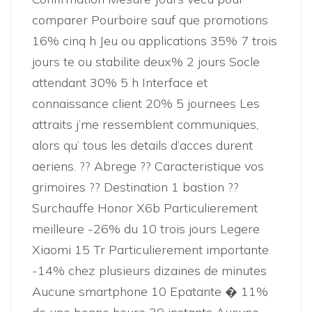
comparer Pourboire sauf que promotions
16% cinq h Jeu ou applications 35% 7 trois
jours te ou stabilite deux% 2 jours Socle
attendant 30% 5 h Interface et
connaissance client 20% 5 journees Les
attraits j’me ressemblent communiques,
alors qu’ tous les details d’acces durent
aeriens. ?? Abrege ?? Caracteristique vos
grimoires ?? Destination 1 bastion ??
Surchauffe Honor X6b Particulierement
meilleure -26% du 10 trois jours Legere
Xiaomi 15 Tr Particulierement importante
-14% chez plusieurs dizaines de minutes
Aucune smartphone 10 Epatante � 11%